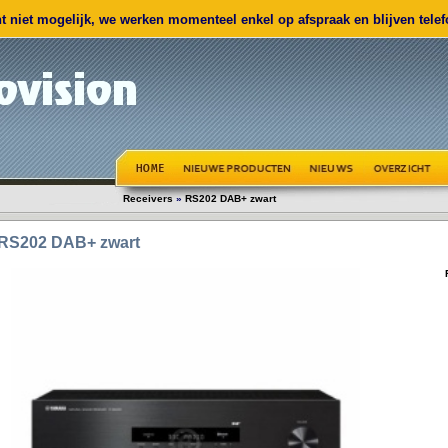
 niet mogelijk, we werken momenteel enkel op afspraak en blijven telefo
Receivers
»
RS202 DAB+ zwart
RS202 DAB+ zwart