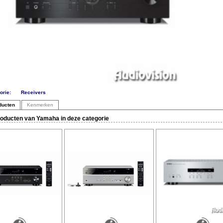
orie:
Receivers
ducten
Kenmerken
oducten van Yamaha in deze categorie