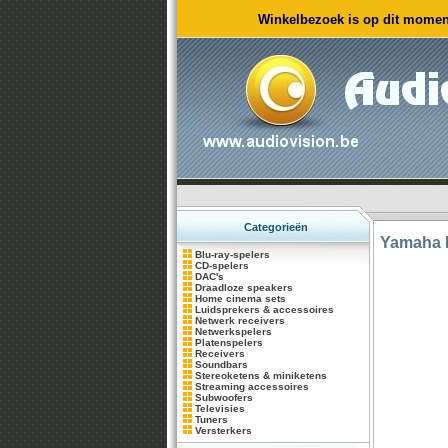
Winkelbezoek is op dit moment
Categorieën
Yamaha
Blu-ray-spelers
CD-spelers
DAC's
Draadloze speakers
Home cinema sets
Luidsprekers & accessoires
Netwerk receivers
Netwerkspelers
Platenspelers
Receivers
Soundbars
Stereoketens & miniketens
Streaming accessoires
Subwoofers
Televisies
Tuners
Versterkers