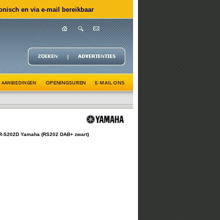
nisch en via e-mail bereikbaar
R-S202D Yamaha (RS202 DAB+ zwart)