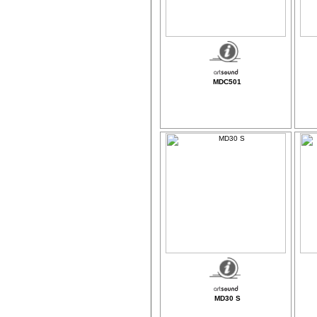
MDC501
MD30 S