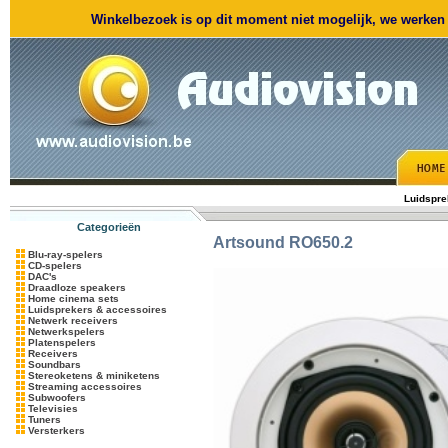
Winkelbezoek is op dit moment niet mogelijk, we werken m
Luidspre
Categorieën
Artsound
RO650.2
Blu-ray-spelers
CD-spelers
DAC's
Draadloze speakers
Home cinema sets
Luidsprekers & accessoires
Netwerk receivers
Netwerkspelers
Platenspelers
Receivers
Soundbars
Stereoketens & miniketens
Streaming accessoires
Subwoofers
Televisies
Tuners
Versterkers