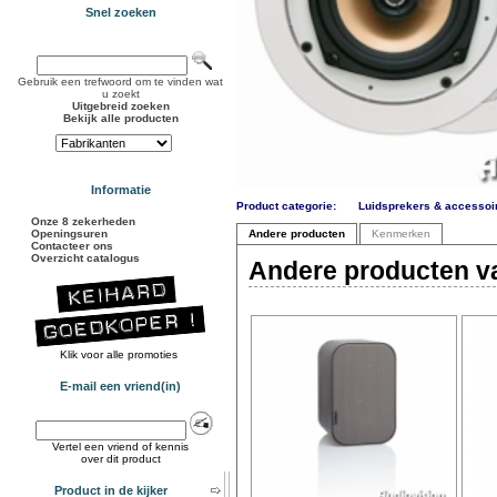
Snel zoeken
Gebruik een trefwoord om te vinden wat
u zoekt
Uitgebreid zoeken
Bekijk alle producten
Informatie
Product categorie:
Luidsprekers & accessoi
Onze 8 zekerheden
Openingsuren
Andere producten
Kenmerken
Contacteer ons
Overzicht catalogus
Andere producten va
Klik voor alle promoties
E-mail een vriend(in)
Vertel een vriend of kennis
over dit product
Product in de kijker