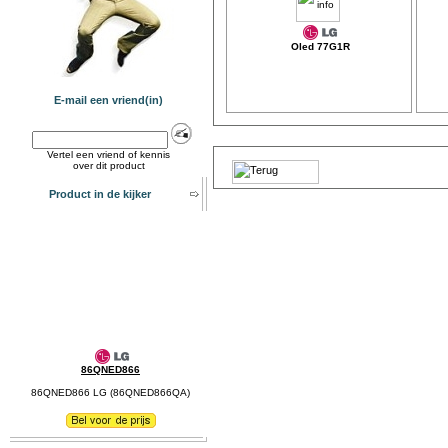
Oled 77G1R
E-mail een vriend(in)
Vertel een vriend of kennis
over dit product
Product in de kijker
86QNED866
86QNED866 LG (86QNED866QA)