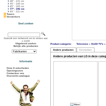
48'' - 121 cm
55'' - 140 cm
65'' - 165 cm
77'' - 196 cm
83'' - 211 cm
Tuners
Versterkers
Snel zoeken
Gebruik een trefwoord om te vinden wat
u zoekt
Uitgebreid zoeken
Product categorie:
Televisies » OLED TV's » 
Bekijk alle producten
Andere producten
Kenmerken
Andere producten van LG in deze categ
Informatie
Onze 8 zekerheden
Openingsuren
Contacteer ons
Overzicht catalogus