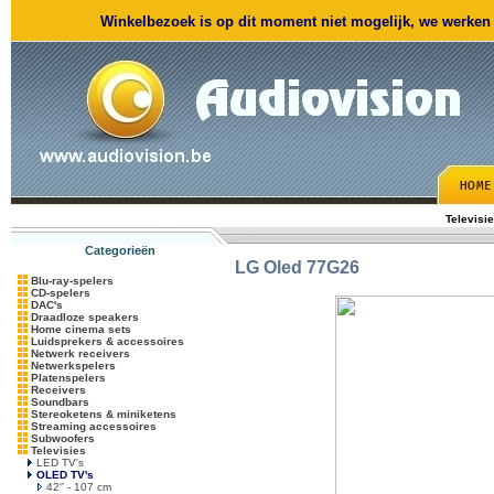
Winkelbezoek is op dit moment niet mogelijk, we werken m
Televisi
Categorieën
LG
Oled 77G26
Blu-ray-spelers
CD-spelers
DAC's
Draadloze speakers
Home cinema sets
Luidsprekers & accessoires
Netwerk receivers
Netwerkspelers
Platenspelers
Receivers
Soundbars
Stereoketens & miniketens
Streaming accessoires
Subwoofers
Televisies
LED TV's
OLED TV's
42'' - 107 cm