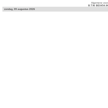
Algemene voo
B.T.W. BE0454.9
zondag, 09 augustus 2026