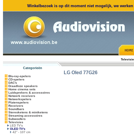
Winkelbezoek is op dit moment niet mogelijk, we werken m
Televisi
Categorieën
LG
Oled 77G26
Blu-ray-spelers
CD-spelers
DAC's
Draadloze speakers
Home cinema sets
Luidsprekers & accessoires
Netwerk receivers
Netwerkspelers
Platenspelers
Receivers
Soundbars
Stereoketens & miniketens
Streaming accessoires
Subwoofers
Televisies
LED TV's
OLED TV's
42'' - 107 cm