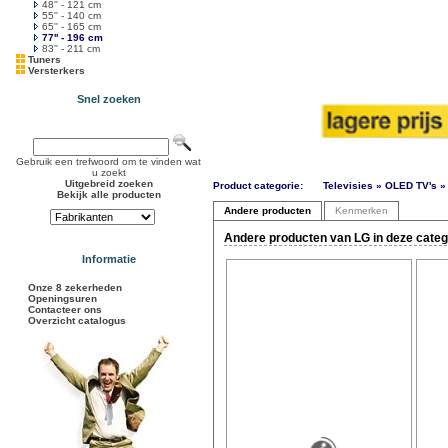
48'' - 121 cm
55'' - 140 cm
65'' - 165 cm
77'' - 196 cm
83'' - 211 cm
Tuners
Versterkers
Snel zoeken
Gebruik een trefwoord om te vinden wat
u zoekt
Uitgebreid zoeken
Product categorie:
Televisies » OLED TV's » 
Bekijk alle producten
Andere producten
Kenmerken
Andere producten van LG in deze categ
Informatie
Onze 8 zekerheden
Openingsuren
Contacteer ons
Overzicht catalogus