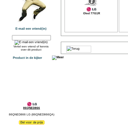
Oled 77G1R
E-mail een vriend(in)
Vertel een vriend of kennis
over dit product
Product in de kijker
86QNED866
86QNED866 LG (86QNED866QA)