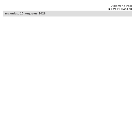
Algemene voo
B.T.W. BE0454.9
maandag, 10 augustus 2026