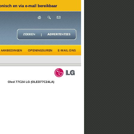
nisch en via e-mail bereikbaar
Oled 77C24 LG (OLED77C24LA)