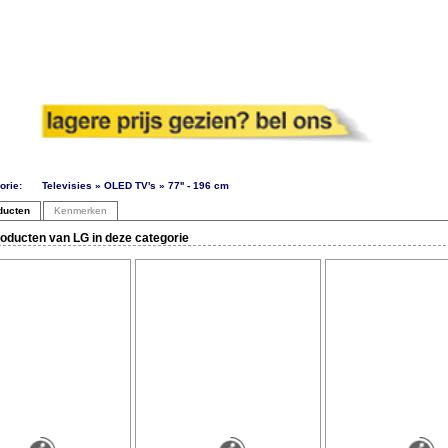
orie:
Televisies » OLED TV's » 77'' - 196 cm
ducten
Kenmerken
oducten van LG in deze categorie