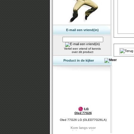
E-mail een vriend(in)
Vertel een vriend of kennis
over dit product
Product in de kijker
Oled 77G26
Oled 77G26 LG (OLED77G26LA)