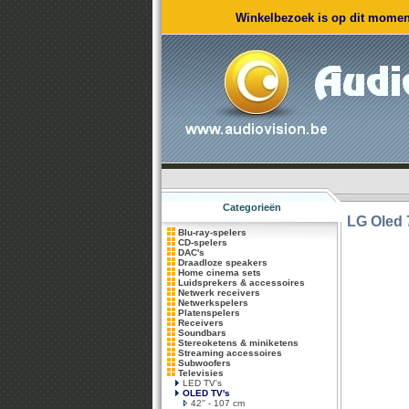
Winkelbezoek is op dit moment
Categorieën
LG
Oled
Blu-ray-spelers
CD-spelers
DAC's
Draadloze speakers
Home cinema sets
Luidsprekers & accessoires
Netwerk receivers
Netwerkspelers
Platenspelers
Receivers
Soundbars
Stereoketens & miniketens
Streaming accessoires
Subwoofers
Televisies
LED TV's
OLED TV's
42'' - 107 cm