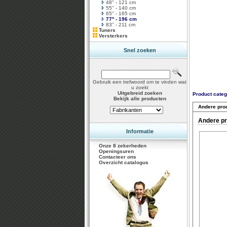
48'' - 121 cm
55'' - 140 cm
65'' - 165 cm
77'' - 196 cm
83'' - 211 cm
Tuners
Versterkers
Snel zoeken
Gebruik een trefwoord om te vinden wat
u zoekt
Uitgebreid zoeken
Product categ
Bekijk alle producten
Andere pro
Andere pr
Informatie
Onze 8 zekerheden
Openingsuren
Contacteer ons
Overzicht catalogus