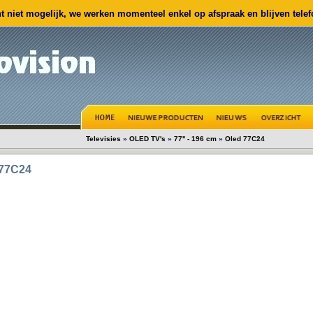
 niet mogelijk, we werken momenteel enkel op afspraak en blijven telefo
Televisies
»
OLED TV's
»
77'' - 196 cm
»
Oled 77C24
 77C24