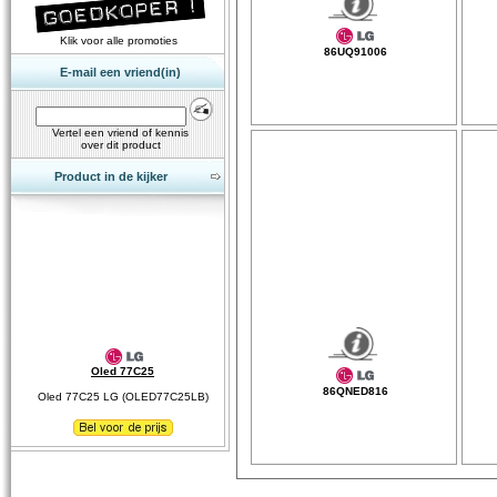
Klik voor alle promoties
86UQ91006
E-mail een vriend(in)
Vertel een vriend of kennis
over dit product
Product in de kijker
Oled 77C25
86QNED816
Oled 77C25 LG (OLED77C25LB)