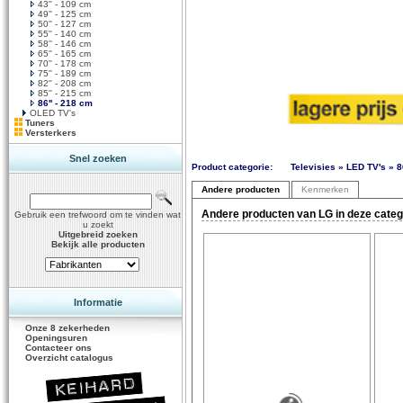
43'' - 109 cm
49'' - 125 cm
50'' - 127 cm
55'' - 140 cm
58'' - 146 cm
65'' - 165 cm
70'' - 178 cm
75'' - 189 cm
82'' - 208 cm
85'' - 215 cm
86'' - 218 cm
OLED TV's
Tuners
Versterkers
Snel zoeken
Product categorie:
Televisies » LED TV's » 8
Andere producten
Kenmerken
Andere producten van LG in deze categ
Gebruik een trefwoord om te vinden wat
u zoekt
Uitgebreid zoeken
Bekijk alle producten
Informatie
Onze 8 zekerheden
Openingsuren
Contacteer ons
Overzicht catalogus