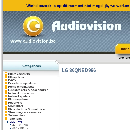
Winkelbezoek is op dit moment niet mogelijk, we werken m
Televisi
Categorieën
LG
86QNED996
Blu-ray-spelers
CD-spelers
DAC's
Draadloze speakers
Home cinema sets
Luidsprekers & accessoires
Netwerk receivers
Netwerkspelers
Platenspelers
Receivers
Soundbars
Stereoketens & miniketens
Streaming accessoires
Subwoofers
Televisies
LED TV's
32'' - 81 cm
40'' - 102 cm