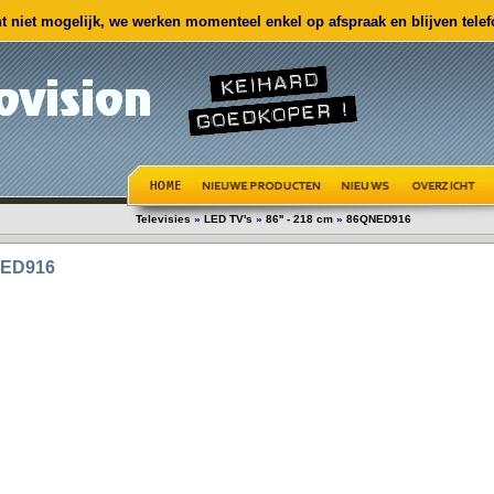
 niet mogelijk, we werken momenteel enkel op afspraak en blijven telefo
Televisies
»
LED TV's
»
86'' - 218 cm
»
86QNED916
ED916