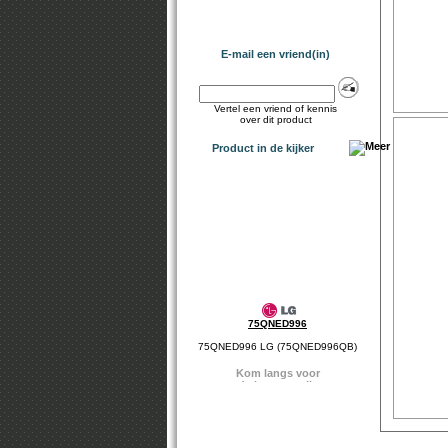
E-mail een vriend(in)
Vertel een vriend of kennis
over dit product
Product in de kijker
75QNED996
75QNED996 LG (75QNED996QB)