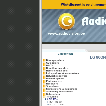
Winkelbezoek is op dit moment
Categorieën
LG
86QN
Blu-ray-spelers
CD-spelers
DAC's
Draadloze speakers
Home cinema sets
Luidsprekers & accessoires
Netwerk receivers
Netwerkspelers
Platenspelers
Receivers
Soundbars
Stereoketens & miniketens
Streaming accessoires
Subwoofers
Televisies
LED TV's
32'' - 81 cm
40'' - 102 cm