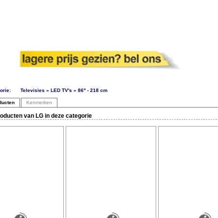
orie:
Televisies » LED TV's » 86'' - 218 cm
ducten
Kenmerken
oducten van LG in deze categorie