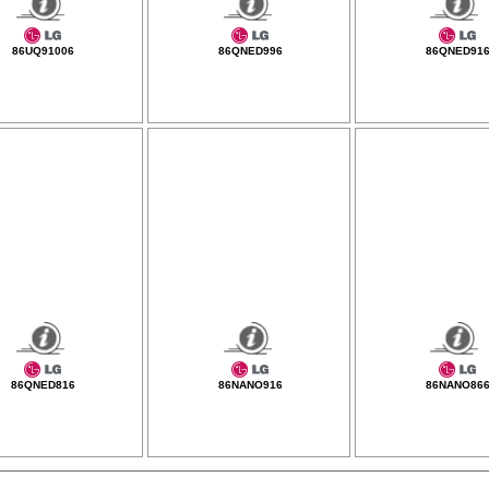
86UQ91006
86QNED996
86QNED91
86QNED816
86NANO916
86NANO86