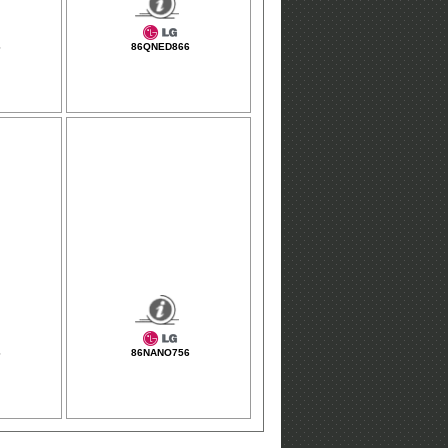
6
86QNED866
6
86NANO756