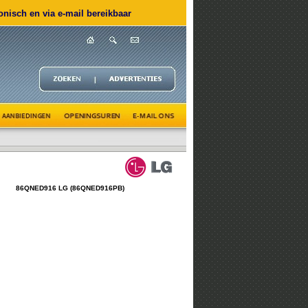
nisch en via e-mail bereikbaar
86QNED916 LG (86QNED916PB)