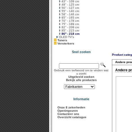
43'' - 109 cm
49'' - 125 cm
50'' - 127 cm
55'' - 140 cm
58'' - 146 cm
65'' - 165 cm
70'' - 178 cm
75'' - 189 cm
82'' - 208 cm
85'' - 215 cm
86'' - 218 cm
OLED TV's
Tuners
Versterkers
Snel zoeken
Product categ
Andere pro
Andere pr
Gebruik een trefwoord om te vinden wat
u zoekt
Uitgebreid zoeken
Bekijk alle producten
Informatie
Onze 8 zekerheden
Openingsuren
Contacteer ons
Overzicht catalogus