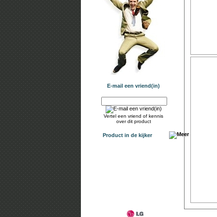
E-mail een vriend(in)
Vertel een vriend of kennis
over dit product
Product in de kijker