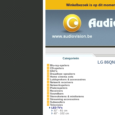
Winkelbezoek is op dit moment
Categorieën
LG
86QN
Blu-ray-spelers
CD-spelers
DAC's
Draadloze speakers
Home cinema sets
Luidsprekers & accessoires
Netwerk receivers
Netwerkspelers
Platenspelers
Receivers
Soundbars
Stereoketens & miniketens
Streaming accessoires
Subwoofers
Televisies
LED TV's
32'' - 81 cm
40'' - 102 cm