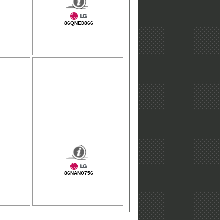
6
86QNED866
6
86NANO756