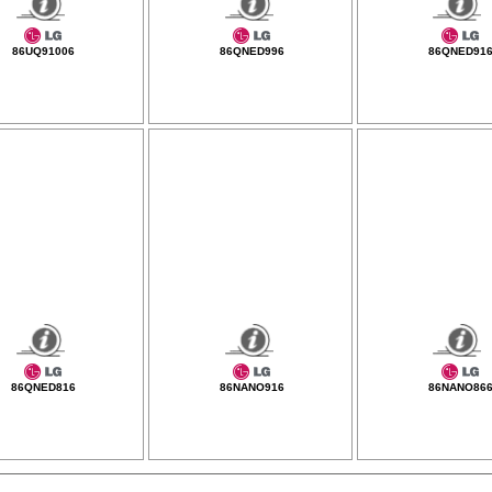
86UQ91006
86QNED996
86QNED91
86QNED816
86NANO916
86NANO86