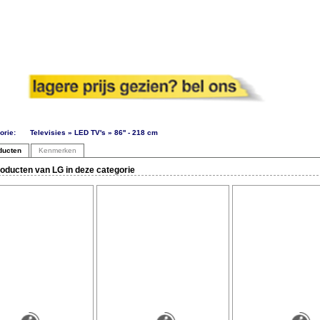
orie:
Televisies » LED TV's » 86'' - 218 cm
ducten
Kenmerken
oducten van LG in deze categorie