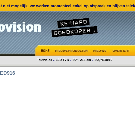
 niet mogelijk, we werken momenteel enkel op afspraak en blijven telefo
Televisies
»
LED TV's
»
86'' - 218 cm
»
86QNED916
ED916