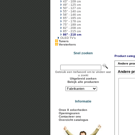
43'' - 109 cm
49'' - 125 cm
50'' - 127 cm
55'' - 140 cm
58'' - 146 cm
65'' - 165 cm
70'' - 178 cm
75'' - 189 cm
82'' - 208 cm
85'' - 215 cm
86'' - 218 cm
OLED TV's
Tuners
Versterkers
Snel zoeken
Product categ
Andere pro
Andere pr
Gebruik een trefwoord om te vinden wat
u zoekt
Uitgebreid zoeken
Bekijk alle producten
Informatie
Onze 8 zekerheden
Openingsuren
Contacteer ons
Overzicht catalogus