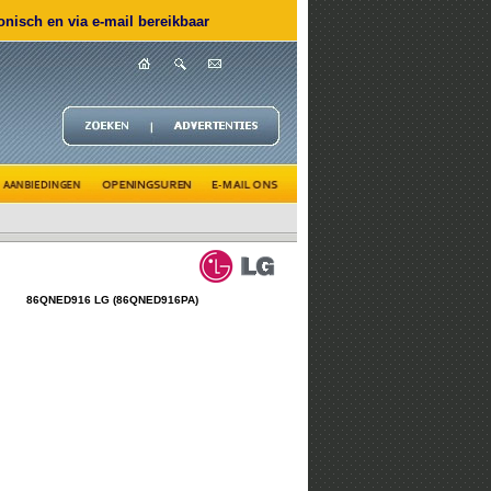
nisch en via e-mail bereikbaar
86QNED916 LG (86QNED916PA)