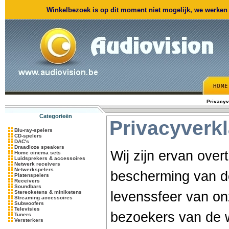
Winkelbezoek is op dit moment niet mogelijk, we werken m
Privacyv
Categorieën
Privacyverkl
Blu-ray-spelers
CD-spelers
DAC's
Draadloze speakers
Wij zijn ervan over
Home cinema sets
Luidsprekers & accessoires
Netwerk receivers
Netwerkspelers
bescherming van de
Platenspelers
Receivers
Soundbars
Stereoketens & miniketens
levenssfeer van on
Streaming accessoires
Subwoofers
Televisies
bezoekers van de w
Tuners
Versterkers