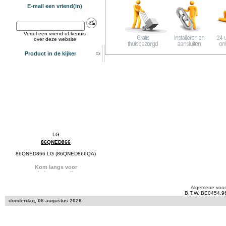
E-mail een vriend(in)
Vertel een vriend of kennis
over deze website
Product in de kijker
86QNED866
86QNED866 LG (86QNED866QA)
Algemene voo
B.T.W. BE0454.9
donderdag, 06 augustus 2026