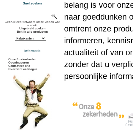
belang is voor onze
Snel zoeken
naar goeddunken o
Gebruik een trefwoord om te vinden wat
u zoekt
omtrent onze produ
Uitgebreid zoeken
Bekijk alle producten
informeren, kenni
actualiteit of van 
Informatie
Onze 8 zekerheden
zonder dat u verpli
Openingsuren
Contacteer ons
Overzicht catalogus
persoonlijke inform