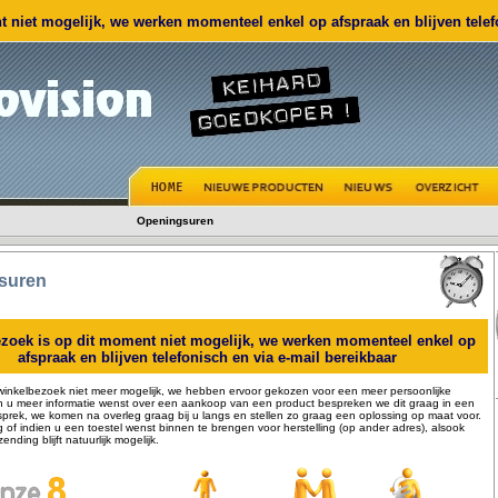
 niet mogelijk, we werken momenteel enkel op afspraak en blijven telefo
Openingsuren
suren
zoek is op dit moment niet mogelijk, we werken momenteel enkel op
afspraak en blijven telefonisch en via e-mail bereikbaar
winkelbezoek niet meer mogelijk, we hebben ervoor gekozen voor een meer persoonlijke
n u meer informatie wenst over een aankoop van een product bespreken we dit graag in een
sprek, we komen na overleg graag bij u langs en stellen zo graag een oplossing op maat voor.
ng of indien u een toestel wenst binnen te brengen voor herstelling (op ander adres), alsook
zending blijft natuurlijk mogelijk.