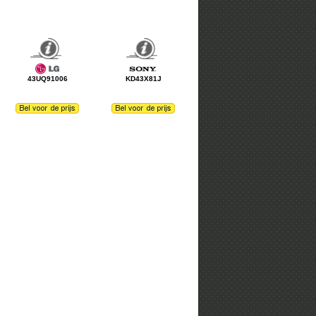
43UQ91006
KD43X81J