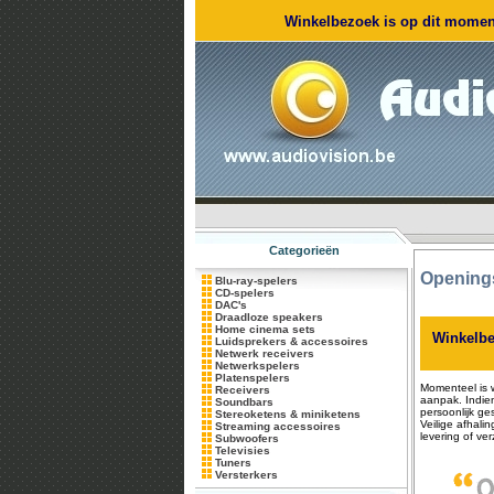
Winkelbezoek is op dit moment
Categorieën
Opening
Blu-ray-spelers
CD-spelers
DAC's
Draadloze speakers
Home cinema sets
Winkelbe
Luidsprekers & accessoires
Netwerk receivers
Netwerkspelers
Platenspelers
Momenteel is 
Receivers
aanpak. Indie
Soundbars
persoonlijk ge
Stereoketens & miniketens
Veilige afhali
Streaming accessoires
levering of ver
Subwoofers
Televisies
Tuners
Versterkers