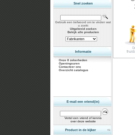
Snel zoeken
Gebruik een trefwoord om te vinden wat
u zoekt
Uitgebreid zoeken
Bekijk alle producten
Informatie
Onze 8 zekerheden
Openingsuren
Contacteer ons
Overzicht catalogus
E-mail een vriend(in)
Vertel een vriend of kennis
over deze website
Product in de kijker