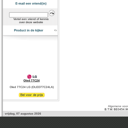
E-mail een vriend(in)
Vertel een vriend of kennis
over deze website
Product in de kijker
Oled 77C24
Oled 77C24 LG (OLED77C24LA)
Algemene voo
B.T.W. BE0454.9
vrijdag, 07 augustus 2026