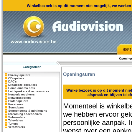
Winkelbezoek is op dit moment niet mogelijk, we werken m
Opening
Categorieën
Openingsuren
Blu-ray-spelers
CD-spelers
DAC's
Draadloze speakers
Home cinema sets
Winkelbezoek is op dit moment nie
Luidsprekers & accessoires
afspraak en blijven tele
Netwerk receivers
Netwerkspelers
Platenspelers
Momenteel is winkelbe
Receivers
Soundbars
Stereoketens & miniketens
we hebben ervoor ge
Streaming accessoires
Subwoofers
persoonlijke aanpak. 
Televisies
Tuners
Versterkers
wenst over een aanko