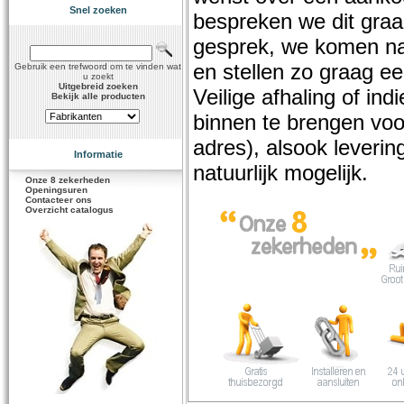
Snel zoeken
bespreken we dit graag
gesprek, we komen na 
en stellen zo graag e
Gebruik een trefwoord om te vinden wat
u zoekt
Uitgebreid zoeken
Veilige afhaling of ind
Bekijk alle producten
binnen te brengen voor
adres), alsook levering
Informatie
natuurlijk mogelijk.
Onze 8 zekerheden
Openingsuren
Contacteer ons
Overzicht catalogus