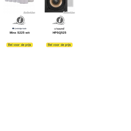
Minx S225 wit
HPSQ525