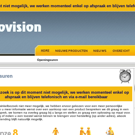
 niet mogelijk, we werken momenteel enkel op afspraak en blijven telefo
Openingsuren
suren
zoek is op dit moment niet mogelijk, we werken momenteel enkel op
afspraak en blijven telefonisch en via e-mail bereikbaar
winkelbezoek niet meer mogelijk, we hebben ervoor gekozen voor een meer persoonlijke
n u meer informatie wenst over een aankoop van een product bespreken we dit graag in een
sprek, we komen na overleg graag bij u langs en stellen zo graag een oplossing op maat voor.
ng of indien u een toestel wenst binnen te brengen voor herstelling (op ander adres), alsook
zending blijft natuurlijk mogelijk.