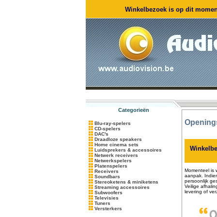
Winkelbezoek is op dit moment
Categorieën
Opening
Blu-ray-spelers
CD-spelers
DAC's
Draadloze speakers
Home cinema sets
Winkelbe
Luidsprekers & accessoires
Netwerk receivers
Netwerkspelers
Platenspelers
Momenteel is 
Receivers
aanpak. Indie
Soundbars
persoonlijk ge
Stereoketens & miniketens
Veilige afhali
Streaming accessoires
levering of ver
Subwoofers
Televisies
Tuners
Versterkers