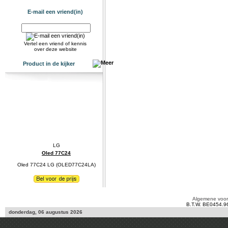
E-mail een vriend(in)
Vertel een vriend of kennis
over deze website
Product in de kijker
Oled 77C24
Oled 77C24 LG (OLED77C24LA)
Algemene voo
B.T.W. BE0454.9
donderdag, 06 augustus 2026