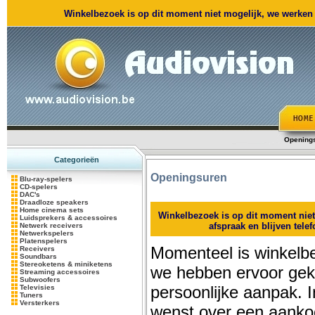
Winkelbezoek is op dit moment niet mogelijk, we werken m
Opening
Categorieën
Openingsuren
Blu-ray-spelers
CD-spelers
DAC's
Draadloze speakers
Home cinema sets
Winkelbezoek is op dit moment nie
Luidsprekers & accessoires
afspraak en blijven tele
Netwerk receivers
Netwerkspelers
Platenspelers
Momenteel is winkelbe
Receivers
Soundbars
Stereoketens & miniketens
we hebben ervoor ge
Streaming accessoires
Subwoofers
persoonlijke aanpak. 
Televisies
Tuners
Versterkers
wenst over een aanko