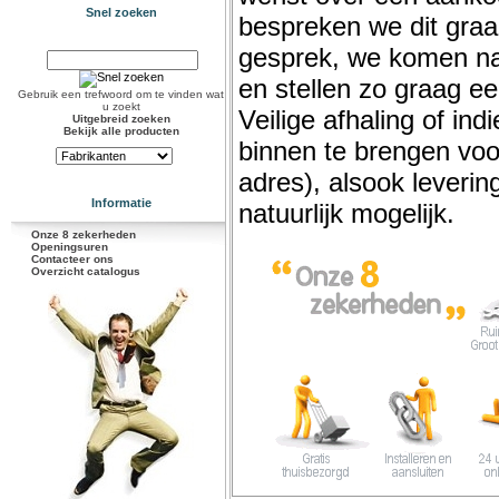
Snel zoeken
bespreken we dit graag
gesprek, we komen na 
en stellen zo graag e
Gebruik een trefwoord om te vinden wat
u zoekt
Veilige afhaling of ind
Uitgebreid zoeken
Bekijk alle producten
binnen te brengen voor
adres), alsook levering
Informatie
natuurlijk mogelijk.
Onze 8 zekerheden
Openingsuren
Contacteer ons
Overzicht catalogus