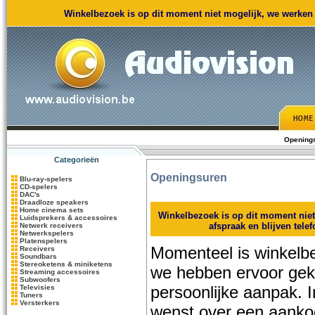
Winkelbezoek is op dit moment niet mogelijk, we werken m
Opening
Categorieën
Openingsuren
Blu-ray-spelers
CD-spelers
DAC's
Draadloze speakers
Home cinema sets
Winkelbezoek is op dit moment nie
Luidsprekers & accessoires
afspraak en blijven tele
Netwerk receivers
Netwerkspelers
Platenspelers
Momenteel is winkelbe
Receivers
Soundbars
Stereoketens & miniketens
we hebben ervoor ge
Streaming accessoires
Subwoofers
persoonlijke aanpak. 
Televisies
Tuners
Versterkers
wenst over een aanko