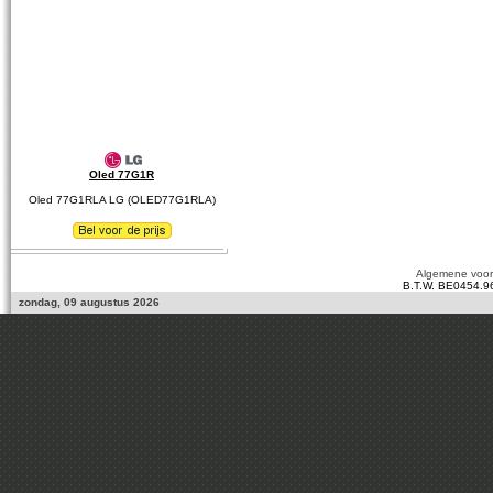
Oled 77G1R
Oled 77G1RLA LG (OLED77G1RLA)
Algemene voo
B.T.W. BE0454.9
zondag, 09 augustus 2026