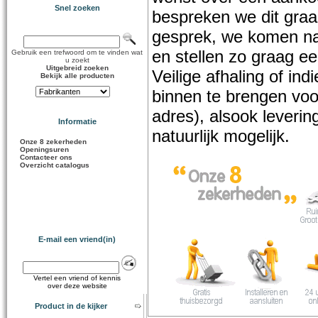
Snel zoeken
bespreken we dit graag
gesprek, we komen na 
en stellen zo graag e
Gebruik een trefwoord om te vinden wat
u zoekt
Uitgebreid zoeken
Veilige afhaling of ind
Bekijk alle producten
binnen te brengen voor
adres), alsook levering
Informatie
natuurlijk mogelijk.
Onze 8 zekerheden
Openingsuren
Contacteer ons
Overzicht catalogus
E-mail een vriend(in)
Vertel een vriend of kennis
over deze website
Product in de kijker