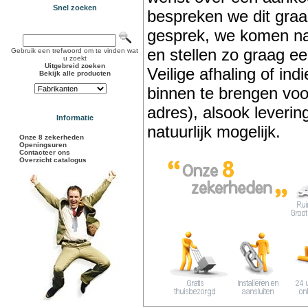
Snel zoeken
bespreken we dit graag
gesprek, we komen na 
en stellen zo graag e
Gebruik een trefwoord om te vinden wat
u zoekt
Uitgebreid zoeken
Veilige afhaling of ind
Bekijk alle producten
binnen te brengen voor
adres), alsook levering
Informatie
natuurlijk mogelijk.
Onze 8 zekerheden
Openingsuren
Contacteer ons
Overzicht catalogus