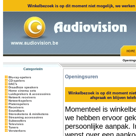
Winkelbezoek is op dit moment niet mogelijk, we werken m
Opening
Categorieën
Openingsuren
Blu-ray-spelers
CD-spelers
DAC's
Draadloze speakers
Home cinema sets
Winkelbezoek is op dit moment nie
Luidsprekers & accessoires
afspraak en blijven tele
Netwerk receivers
Netwerkspelers
Platenspelers
Momenteel is winkelbe
Receivers
Soundbars
Stereoketens & miniketens
we hebben ervoor ge
Streaming accessoires
Subwoofers
persoonlijke aanpak. 
Televisies
Tuners
Versterkers
wenst over een aanko