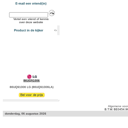
E-mail een vriend(in)
Vertel een vriend of kennis
over deze website
Product in de kijker
86UQ91006
86UQ91006 LG (86UQ91006LA)
Algemene voo
B.T.W. BE0454.9
donderdag, 06 augustus 2026