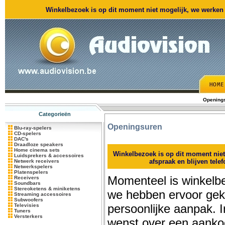
Winkelbezoek is op dit moment niet mogelijk, we werken m
Opening
Categorieën
Openingsuren
Blu-ray-spelers
CD-spelers
DAC's
Draadloze speakers
Home cinema sets
Winkelbezoek is op dit moment nie
Luidsprekers & accessoires
afspraak en blijven tele
Netwerk receivers
Netwerkspelers
Platenspelers
Momenteel is winkelbe
Receivers
Soundbars
Stereoketens & miniketens
we hebben ervoor ge
Streaming accessoires
Subwoofers
persoonlijke aanpak. 
Televisies
Tuners
Versterkers
wenst over een aanko