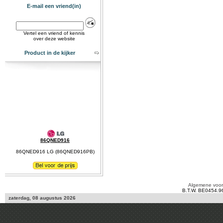
E-mail een vriend(in)
Vertel een vriend of kennis
over deze website
Product in de kijker
86QNED916
86QNED916 LG (86QNED916PB)
Algemene voo
B.T.W. BE0454.9
zaterdag, 08 augustus 2026