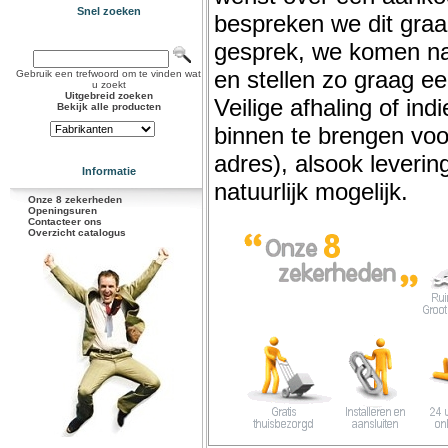
Snel zoeken
bespreken we dit graag
gesprek, we komen na 
en stellen zo graag e
Gebruik een trefwoord om te vinden wat
u zoekt
Uitgebreid zoeken
Veilige afhaling of ind
Bekijk alle producten
binnen te brengen voor
adres), alsook levering
Informatie
natuurlijk mogelijk.
Onze 8 zekerheden
Openingsuren
Contacteer ons
Overzicht catalogus