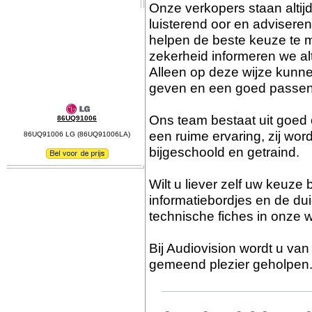
Onze verkopers staan altij
luisterend oor en advisere
helpen de beste keuze te m
zekerheid informeren we al
Alleen op deze wijze kunn
geven en een goed passen
Ons team bestaat uit goed
86UQ91006
een ruime ervaring, zij wor
86UQ91006 LG (86UQ91006LA)
bijgeschoold en getraind.
Wilt u liever zelf uw keuz
informatiebordjes en de dui
technische fiches in onze 
Bij Audiovision wordt u va
gemeend plezier geholpen