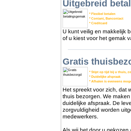
Uitgebreid bet
* Flexibel betalen
* Contant, Bancontact
* Creditcard
U kunt veilig en makkelijk 
of u kiest voor het gemak v
Gratis thuisbez
* Stipt op tijd bij u thuis,
* Duidelijke afspraak
* Afhalen is eveneens moge
Het spreekt voor zich, dat we
thuis bezorgen. We maken m
duidelijke afspraak. De lev
zorgvuldigheid worden uit
medewerkers.
Als wij het door u gekozen 