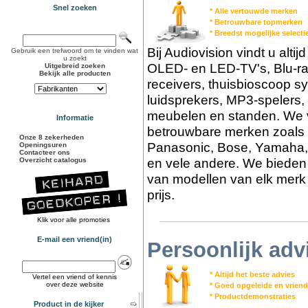
Snel zoeken
* Alle vertouwde merken
* Betrouwbare topmerken
* Breedst mogelijke select
Bij Audiovision vindt u alti
Gebruik een trefwoord om te vinden wat
u zoekt
OLED- en LED-TV's, Blu-ra
Uitgebreid zoeken
Bekijk alle producten
receivers, thuisbioscoop s
luidsprekers, MP3-spelers,
meubelen en standen. We v
Informatie
betrouwbare merken zoals 
Onze 8 zekerheden
Panasonic, Bose, Yamaha,
Openingsuren
Contacteer ons
en vele andere. We bieden 
Overzicht catalogus
van modellen van elk merk 
prijs.
Klik voor alle promoties
E-mail een vriend(in)
Persoonlijk adv
* Altijd het beste advies
Vertel een vriend of kennis
over deze website
* Goed opgeleide en vriend
* Productdemonstraties
Product in de kijker