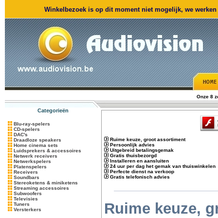
Winkelbezoek is op dit moment niet mogelijk, we werken m
Onze 8 
Categorieën
Blu-ray-spelers
CD-spelers
DAC's
Ruime keuze, groot assortiment
Draadloze speakers
Persoonlijk advies
Home cinema sets
Uitgebreid betalingsgemak
Luidsprekers & accessoires
Gratis thuisbezorgd
Netwerk receivers
Installeren en aansluiten
Netwerkspelers
24 uur per dag het gemak van thuiswinkelen
Platenspelers
Perfecte dienst na verkoop
Receivers
Gratis telefonisch advies
Soundbars
Stereoketens & miniketens
Streaming accessoires
Subwoofers
Televisies
Ruime keuze, g
Tuners
Versterkers