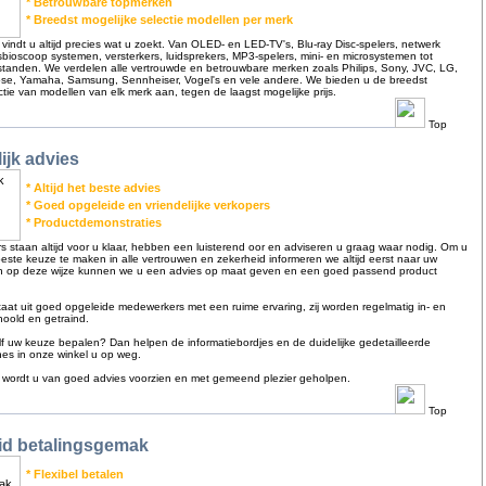
* Betrouwbare topmerken
* Breedst mogelijke selectie modellen per merk
n vindt u altijd precies wat u zoekt. Van OLED- en LED-TV's, Blu-ray Disc-spelers, netwerk
isbioscoop systemen, versterkers, luidsprekers, MP3-spelers, mini- en microsystemen tot
tanden. We verdelen alle vertrouwde en betrouwbare merken zoals Philips, Sony, JVC, LG,
se, Yamaha, Samsung, Sennheiser, Vogel's en vele andere. We bieden u de breedst
ctie van modellen van elk merk aan, tegen de laagst mogelijke prijs.
Top
ijk advies
* Altijd het beste advies
* Goed opgeleide en vriendelijke verkopers
* Productdemonstraties
 staan altijd voor u klaar, hebben een luisterend oor en adviseren u graag waar nodig. Om u
este keuze te maken in alle vertrouwen en zekerheid informeren we altijd eerst naar uw
n op deze wijze kunnen we u een advies op maat geven en een goed passend product
at uit goed opgeleide medewerkers met een ruime ervaring, zij worden regelmatig in- en
hoold en getraind.
zelf uw keuze bepalen? Dan helpen de informatiebordjes en de duidelijke gedetailleerde
hes in onze winkel u op weg.
on wordt u van goed advies voorzien en met gemeend plezier geholpen.
Top
id betalingsgemak
* Flexibel betalen