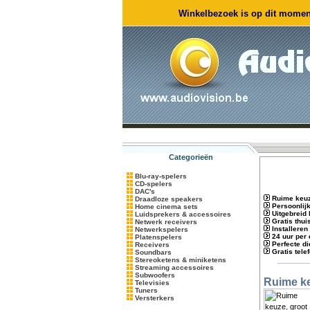
Winkelbezoek is op dit moment
Categorieën
Blu-ray-spelers
CD-spelers
DAC's
Ruime keuz
Draadloze speakers
Persoonlij
Home cinema sets
Uitgebreid
Luidsprekers & accessoires
Gratis thu
Netwerk receivers
Installeren
Netwerkspelers
24 uur per
Platenspelers
Perfecte d
Receivers
Gratis tele
Soundbars
Stereoketens & miniketens
Streaming accessoires
Subwoofers
Ruime ke
Televisies
Tuners
Versterkers