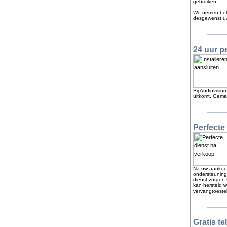
gebruiken.
We nemen het v
desgewenst uw
24 uur p
Bij Audiovisio
uitkomt. Gemak
Perfecte
Na uw aankoop 
ondersteuning
dienst zorgen 
kan hersteld w
vervangtoestel
Gratis t