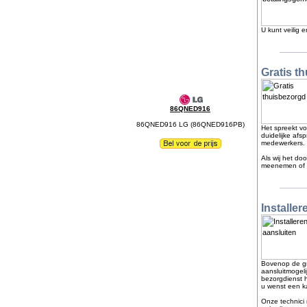
U kunt veilig 
Gratis t
86QNED916
86QNED916 LG (86QNED916PB)
Het spreekt vo
duidelijke afs
medewerkers.
Als wij het do
meenemen of la
Installer
Bovenop de gr
aansluitmogel
bezorgdienst h
u wenst een ka
Onze technici 