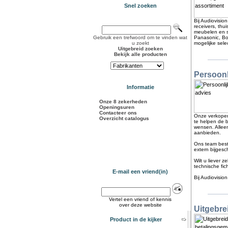
Snel zoeken
Bij Audiovisio
receivers, thu
meubelen en s
Gebruik een trefwoord om te vinden wat
Panasonic, Bo
u zoekt
mogelijke sele
Uitgebreid zoeken
Bekijk alle producten
Persoonl
Informatie
Onze 8 zekerheden
Openingsuren
Contacteer ons
Onze verkopers
Overzicht catalogus
te helpen de b
wensen. Allee
aanbieden.
Ons team besta
extern bijgesc
Wilt u liever 
technische fic
E-mail een vriend(in)
Bij Audiovisi
Vertel een vriend of kennis
over deze website
Uitgebre
Product in de kijker