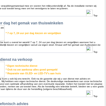
erpakkingsmateriaal mee en voeren het milieuvriendelijk af. Na de installatie nemen wij
 oud toestel terug mee om het vervolgens te laten recycleren.
Top
er dag het gemak van thuiswinkelen
* 7 op 7, 24 uur per dag kiezen en vergelijken
n.be kunt u overal ter wereld 7 op 7, 24 uur per dag kiezen en vergelijken wanneer het u
kelijk kiezen en vergelijken vanuit uw eigen stoel. Ervaar zelf het gemak van Audiovision.be
Top
 dienst na verkoop
* Eigen technische dienst
* Ook na uw aankoop alles goed geregeld
* Reparatie van OLED- en LED-TV's aan huis
kunt u ook bij ons terecht. Ook na de garantie zijn wij u van dienst met advies en
. Wij hebben een eigen technische dienst. De deskundige medewerkers van onze technische
voor een optimale afhandeling van een eventuele reparatie. Indien het toestel niet ter plaatse
orden, nemen we uw toestel mee. Als de herstellig een televisie betreft, bieden we u een gratis
 aan tijdens de duur van de herstelling (volgens beschikbaarheid).
Top
elefonisch advies