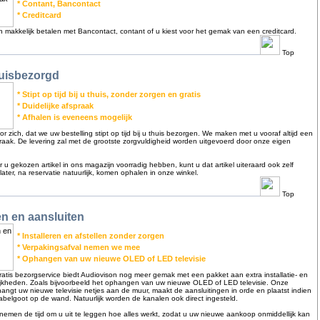
* Contant, Bancontact
* Creditcard
en makkelijk betalen met Bancontact, contant of u kiest voor het gemak van een creditcard.
Top
huisbezorgd
* Stipt op tijd bij u thuis, zonder zorgen en gratis
* Duidelijke afspraak
* Afhalen is eveneens mogelijk
or zich, dat we uw bestelling stipt op tijd bij u thuis bezorgen. We maken met u vooraf altijd een
praak. De levering zal met de grootste zorgvuldigheid worden uitgevoerd door onze eigen
or u gekozen artikel in ons magazijn voorradig hebben, kunt u dat artikel uiteraard ook zelf
ter, na reservatie natuurlijk, komen ophalen in onze winkel.
Top
en en aansluiten
* Installeren en afstellen zonder zorgen
* Verpakingsafval nemen we mee
* Ophangen van uw nieuwe OLED of LED televisie
atis bezorgservice biedt Audiovison nog meer gemak met een pakket aan extra installatie- en
ijkheden. Zoals bijvoorbeeld het ophangen van uw nieuwe OLED of LED televisie. Onze
angt uw nieuwe televisie netjes aan de muur, maakt de aansluitingen in orde en plaatst indien
belgoot op de wand. Natuurlijk worden de kanalen ook direct ingesteld.
nemen de tijd om u uit te leggen hoe alles werkt, zodat u uw nieuwe aankoop onmiddellijk kan