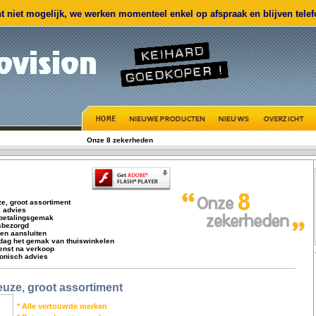
 niet mogelijk, we werken momenteel enkel op afspraak en blijven telefo
Onze 8 zekerheden
e, groot assortiment
k advies
 betalingsgemak
isbezorgd
 en aansluiten
 dag het gemak van thuiswinkelen
ienst na verkoop
fonisch advies
uze, groot assortiment
* Alle vertouwde merken