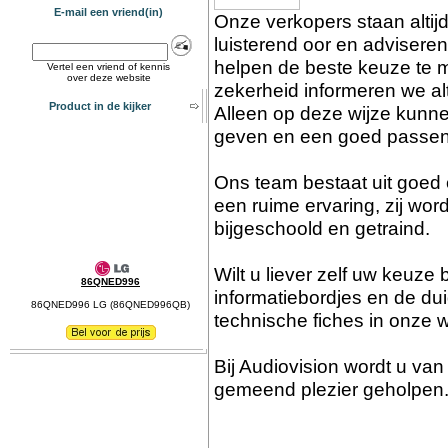
E-mail een vriend(in)
Onze verkopers staan altij
luisterend oor en advisere
helpen de beste keuze te m
Vertel een vriend of kennis
over deze website
zekerheid informeren we al
Product in de kijker
Alleen op deze wijze kunn
geven en een goed passen
Ons team bestaat uit goed
een ruime ervaring, zij wor
bijgeschoold en getraind.
Wilt u liever zelf uw keuz
86QNED996
informatiebordjes en de dui
86QNED996 LG (86QNED996QB)
technische fiches in onze 
Bij Audiovision wordt u va
gemeend plezier geholpen