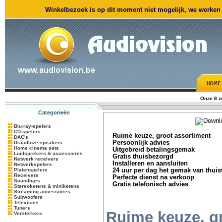
Winkelbezoek is op dit moment niet mogelijk, we werken m
Onze 8 
Categorieën
Blu-ray-spelers
CD-spelers
Ruime keuze, groot assortiment
DAC's
Persoonlijk advies
Draadloze speakers
Home cinema sets
Uitgebreid betalingsgemak
Luidsprekers & accessoires
Gratis thuisbezorgd
Netwerk receivers
Installeren en aansluiten
Netwerkspelers
Platenspelers
24 uur per dag het gemak van thui
Receivers
Perfecte dienst na verkoop
Soundbars
Gratis telefonisch advies
Stereoketens & miniketens
Streaming accessoires
Subwoofers
Televisies
Tuners
Ruime keuze, g
Versterkers