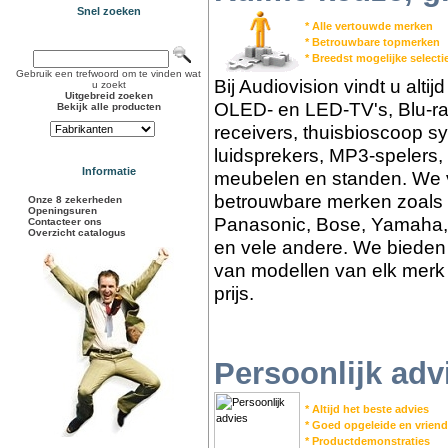
Snel zoeken
* Alle vertouwde merken
* Betrouwbare topmerken
* Breedst mogelijke select
Gebruik een trefwoord om te vinden wat
Bij Audiovision vindt u alti
u zoekt
Uitgebreid zoeken
OLED- en LED-TV's, Blu-ra
Bekijk alle producten
receivers, thuisbioscoop s
luidsprekers, MP3-spelers,
Informatie
meubelen en standen. We v
betrouwbare merken zoals 
Onze 8 zekerheden
Openingsuren
Panasonic, Bose, Yamaha,
Contacteer ons
Overzicht catalogus
en vele andere. We bieden 
van modellen van elk merk 
prijs.
Persoonlijk adv
* Altijd het beste advies
* Goed opgeleide en vriend
* Productdemonstraties