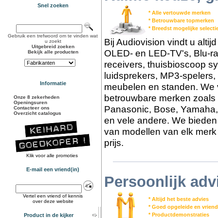
Snel zoeken
* Alle vertouwde merken
* Betrouwbare topmerken
* Breedst mogelijke select
Gebruik een trefwoord om te vinden wat
Bij Audiovision vindt u alti
u zoekt
Uitgebreid zoeken
OLED- en LED-TV's, Blu-ra
Bekijk alle producten
receivers, thuisbioscoop s
luidsprekers, MP3-spelers,
Informatie
meubelen en standen. We v
betrouwbare merken zoals 
Onze 8 zekerheden
Openingsuren
Panasonic, Bose, Yamaha,
Contacteer ons
Overzicht catalogus
en vele andere. We bieden 
van modellen van elk merk 
prijs.
Klik voor alle promoties
E-mail een vriend(in)
Persoonlijk adv
Vertel een vriend of kennis
* Altijd het beste advies
over deze website
* Goed opgeleide en vriend
* Productdemonstraties
Product in de kijker