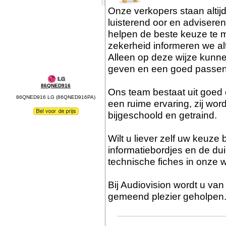
Onze verkopers staan altij
luisterend oor en advisere
helpen de beste keuze te m
zekerheid informeren we al
Alleen op deze wijze kunn
geven en een goed passen
86QNED916
Ons team bestaat uit goed
86QNED916 LG (86QNED916PA)
een ruime ervaring, zij wor
bijgeschoold en getraind.
Wilt u liever zelf uw keuz
informatiebordjes en de dui
technische fiches in onze 
Bij Audiovision wordt u va
gemeend plezier geholpen