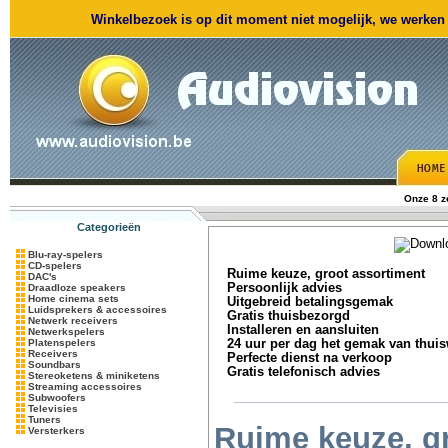
Winkelbezoek is op dit moment niet mogelijk, we werken m
Onze 8 
Categorieën
Blu-ray-spelers
CD-spelers
Ruime keuze, groot assortiment
DAC's
Persoonlijk advies
Draadloze speakers
Home cinema sets
Uitgebreid betalingsgemak
Luidsprekers & accessoires
Gratis thuisbezorgd
Netwerk receivers
Installeren en aansluiten
Netwerkspelers
Platenspelers
24 uur per dag het gemak van thui
Receivers
Perfecte dienst na verkoop
Soundbars
Gratis telefonisch advies
Stereoketens & miniketens
Streaming accessoires
Subwoofers
Televisies
Tuners
Ruime keuze, g
Versterkers