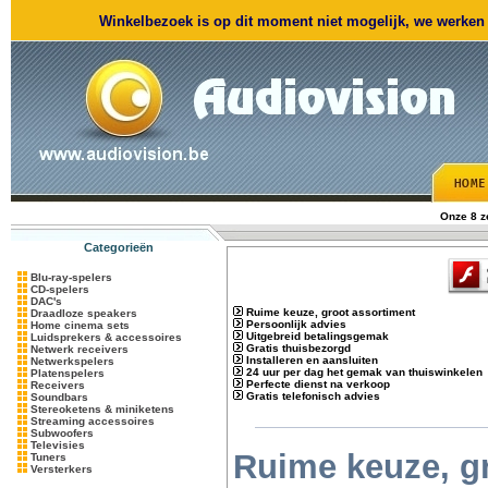
Winkelbezoek is op dit moment niet mogelijk, we werken m
Onze 8 
Categorieën
Blu-ray-spelers
CD-spelers
DAC's
Ruime keuze, groot assortiment
Draadloze speakers
Persoonlijk advies
Home cinema sets
Uitgebreid betalingsgemak
Luidsprekers & accessoires
Gratis thuisbezorgd
Netwerk receivers
Installeren en aansluiten
Netwerkspelers
24 uur per dag het gemak van thuiswinkelen
Platenspelers
Perfecte dienst na verkoop
Receivers
Gratis telefonisch advies
Soundbars
Stereoketens & miniketens
Streaming accessoires
Subwoofers
Televisies
Ruime keuze, g
Tuners
Versterkers