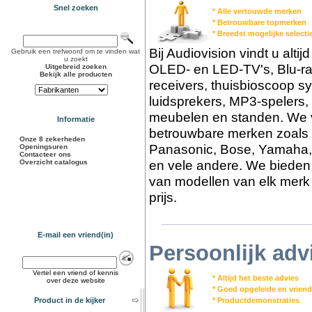
Snel zoeken
* Alle vertouwde merken
* Betrouwbare topmerken
* Breedst mogelijke select
Bij Audiovision vindt u alti
Gebruik een trefwoord om te vinden wat
u zoekt
OLED- en LED-TV's, Blu-ra
Uitgebreid zoeken
Bekijk alle producten
receivers, thuisbioscoop s
luidsprekers, MP3-spelers,
meubelen en standen. We v
Informatie
betrouwbare merken zoals 
Onze 8 zekerheden
Panasonic, Bose, Yamaha,
Openingsuren
Contacteer ons
en vele andere. We bieden 
Overzicht catalogus
van modellen van elk merk 
prijs.
E-mail een vriend(in)
Persoonlijk adv
Vertel een vriend of kennis
* Altijd het beste advies
over deze website
* Goed opgeleide en vriend
Product in de kijker
* Productdemonstraties