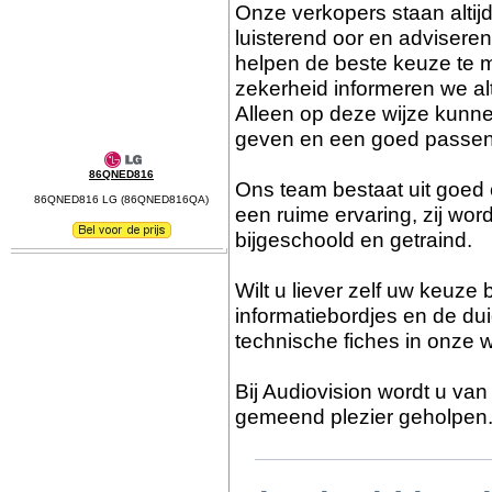
Onze verkopers staan altij
luisterend oor en advisere
helpen de beste keuze te m
zekerheid informeren we al
Alleen op deze wijze kunn
geven en een goed passen
86QNED816
Ons team bestaat uit goed
86QNED816 LG (86QNED816QA)
een ruime ervaring, zij wor
bijgeschoold en getraind.
Wilt u liever zelf uw keuz
informatiebordjes en de dui
technische fiches in onze 
Bij Audiovision wordt u va
gemeend plezier geholpen