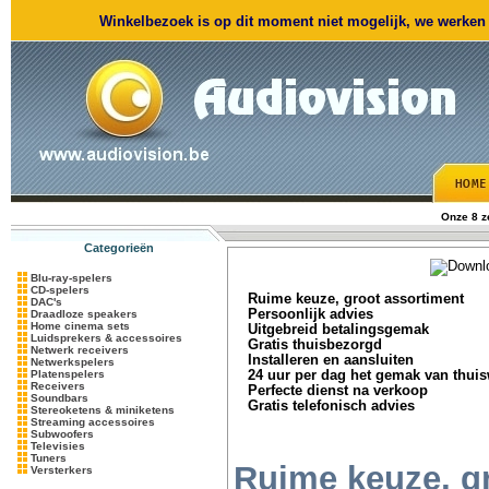
Winkelbezoek is op dit moment niet mogelijk, we werken m
Onze 8 
Categorieën
Blu-ray-spelers
CD-spelers
Ruime keuze, groot assortiment
DAC's
Persoonlijk advies
Draadloze speakers
Home cinema sets
Uitgebreid betalingsgemak
Luidsprekers & accessoires
Gratis thuisbezorgd
Netwerk receivers
Installeren en aansluiten
Netwerkspelers
Platenspelers
24 uur per dag het gemak van thui
Receivers
Perfecte dienst na verkoop
Soundbars
Gratis telefonisch advies
Stereoketens & miniketens
Streaming accessoires
Subwoofers
Televisies
Tuners
Ruime keuze, g
Versterkers