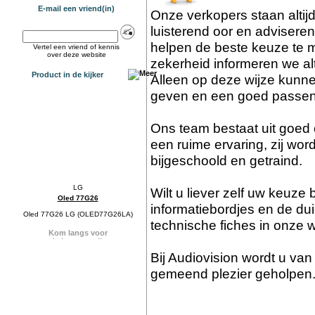
E-mail een vriend(in)
Onze verkopers staan altij
luisterend oor en advisere
helpen de beste keuze te m
Vertel een vriend of kennis
over deze website
zekerheid informeren we al
Product in de kijker
Alleen op deze wijze kunn
geven en een goed passen
Ons team bestaat uit goed
een ruime ervaring, zij wor
bijgeschoold en getraind.
Wilt u liever zelf uw keuz
Oled 77G26
informatiebordjes en de dui
Oled 77G26 LG (OLED77G26LA)
technische fiches in onze 
Bij Audiovision wordt u va
gemeend plezier geholpen