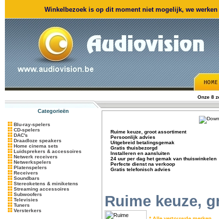
Winkelbezoek is op dit moment niet mogelijk, we werken m
Onze 8 
Categorieën
Blu-ray-spelers
CD-spelers
Ruime keuze, groot assortiment
DAC's
Persoonlijk advies
Draadloze speakers
Uitgebreid betalingsgemak
Home cinema sets
Gratis thuisbezorgd
Luidsprekers & accessoires
Installeren en aansluiten
Netwerk receivers
24 uur per dag het gemak van thuiswinkelen
Netwerkspelers
Perfecte dienst na verkoop
Platenspelers
Gratis telefonisch advies
Receivers
Soundbars
Stereoketens & miniketens
Streaming accessoires
Subwoofers
Ruime keuze, g
Televisies
Tuners
Versterkers
* Alle vertouwde merken