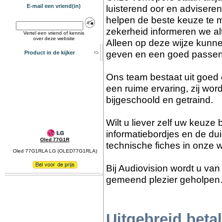
E-mail een vriend(in)
luisterend oor en advisere
helpen de beste keuze te m
zekerheid informeren we al
Vertel een vriend of kennis
over deze website
Alleen op deze wijze kunn
geven en een goed passen
Product in de kijker
Ons team bestaat uit goed
een ruime ervaring, zij wor
bijgeschoold en getraind.
Wilt u liever zelf uw keuz
informatiebordjes en de dui
Oled 77G1R
technische fiches in onze 
Oled 77G1RLA LG (OLED77G1RLA)
Bij Audiovision wordt u va
gemeend plezier geholpen
Uitgebreid bet