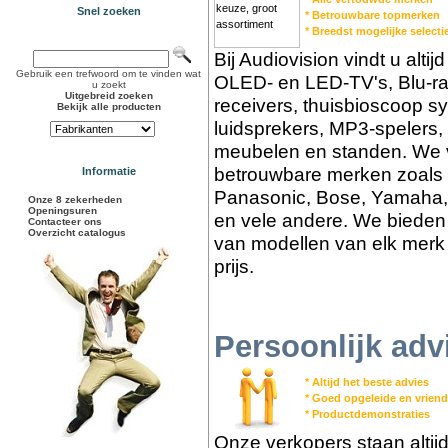
Snel zoeken
* Betrouwbare topmerken
* Breedst mogelijke select
Bij Audiovision vindt u alti
Gebruik een trefwoord om te vinden wat
OLED- en LED-TV's, Blu-ra
u zoekt
Uitgebreid zoeken
receivers, thuisbioscoop s
Bekijk alle producten
luidsprekers, MP3-spelers,
meubelen en standen. We v
betrouwbare merken zoals 
Informatie
Panasonic, Bose, Yamaha,
Onze 8 zekerheden
Openingsuren
en vele andere. We bieden 
Contacteer ons
Overzicht catalogus
van modellen van elk merk 
prijs.
Persoonlijk adv
* Altijd het beste advies
* Goed opgeleide en vriend
* Productdemonstraties
Onze verkopers staan altij