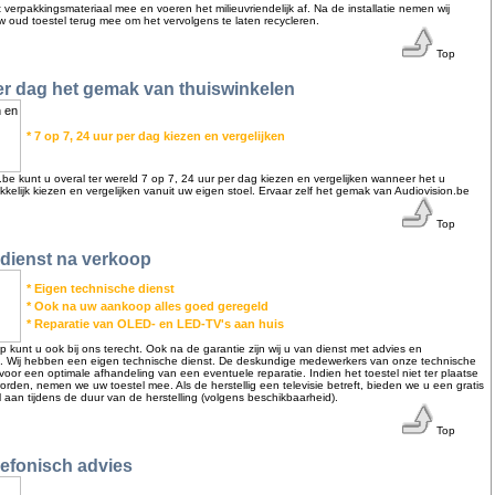
erpakkingsmateriaal mee en voeren het milieuvriendelijk af. Na de installatie nemen wij
 oud toestel terug mee om het vervolgens te laten recycleren.
Top
er dag het gemak van thuiswinkelen
* 7 op 7, 24 uur per dag kiezen en vergelijken
n.be kunt u overal ter wereld 7 op 7, 24 uur per dag kiezen en vergelijken wanneer het u
kelijk kiezen en vergelijken vanuit uw eigen stoel. Ervaar zelf het gemak van Audiovision.be
Top
 dienst na verkoop
* Eigen technische dienst
* Ook na uw aankoop alles goed geregeld
* Reparatie van OLED- en LED-TV's aan huis
kunt u ook bij ons terecht. Ook na de garantie zijn wij u van dienst met advies en
. Wij hebben een eigen technische dienst. De deskundige medewerkers van onze technische
voor een optimale afhandeling van een eventuele reparatie. Indien het toestel niet ter plaatse
orden, nemen we uw toestel mee. Als de herstellig een televisie betreft, bieden we u een gratis
 aan tijdens de duur van de herstelling (volgens beschikbaarheid).
Top
elefonisch advies