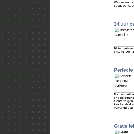
We nemen het v
desgewenst uw
24 uur p
Bij Audiovisio
uitkomt. Gemak
Perfecte
Na uw aankoop 
ondersteuning
dienst zorgen 
kan hersteld w
vervangtoestel
Gratis t