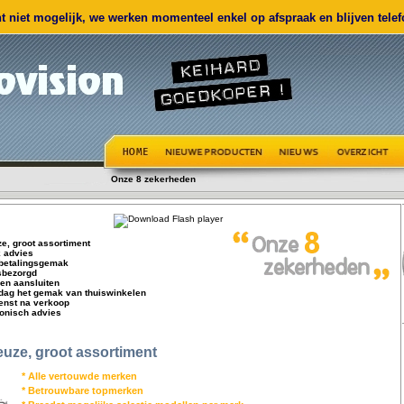
 niet mogelijk, we werken momenteel enkel op afspraak en blijven telefo
Onze 8 zekerheden
e, groot assortiment
k advies
 betalingsgemak
isbezorgd
 en aansluiten
 dag het gemak van thuiswinkelen
ienst na verkoop
fonisch advies
uze, groot assortiment
* Alle vertouwde merken
* Betrouwbare topmerken