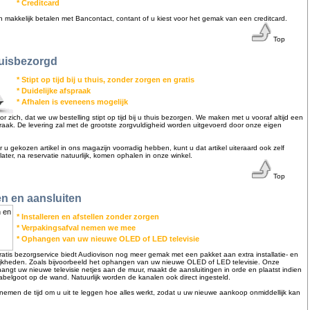
* Creditcard
en makkelijk betalen met Bancontact, contant of u kiest voor het gemak van een creditcard.
Top
huisbezorgd
* Stipt op tijd bij u thuis, zonder zorgen en gratis
* Duidelijke afspraak
* Afhalen is eveneens mogelijk
or zich, dat we uw bestelling stipt op tijd bij u thuis bezorgen. We maken met u vooraf altijd een
praak. De levering zal met de grootste zorgvuldigheid worden uitgevoerd door onze eigen
or u gekozen artikel in ons magazijn voorradig hebben, kunt u dat artikel uiteraard ook zelf
ter, na reservatie natuurlijk, komen ophalen in onze winkel.
Top
en en aansluiten
* Installeren en afstellen zonder zorgen
* Verpakingsafval nemen we mee
* Ophangen van uw nieuwe OLED of LED televisie
atis bezorgservice biedt Audiovison nog meer gemak met een pakket aan extra installatie- en
ijkheden. Zoals bijvoorbeeld het ophangen van uw nieuwe OLED of LED televisie. Onze
angt uw nieuwe televisie netjes aan de muur, maakt de aansluitingen in orde en plaatst indien
belgoot op de wand. Natuurlijk worden de kanalen ook direct ingesteld.
nemen de tijd om u uit te leggen hoe alles werkt, zodat u uw nieuwe aankoop onmiddellijk kan