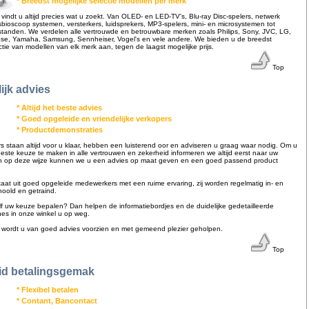
* Breedst mogelijke selectie modellen per merk
n vindt u altijd precies wat u zoekt. Van OLED- en LED-TV's, Blu-ray Disc-spelers, netwerk
isbioscoop systemen, versterkers, luidsprekers, MP3-spelers, mini- en microsystemen tot
tanden. We verdelen alle vertrouwde en betrouwbare merken zoals Philips, Sony, JVC, LG,
se, Yamaha, Samsung, Sennheiser, Vogel's en vele andere. We bieden u de breedst
ctie van modellen van elk merk aan, tegen de laagst mogelijke prijs.
Top
ijk advies
* Altijd het beste advies
* Goed opgeleide en vriendelijke verkopers
* Productdemonstraties
 staan altijd voor u klaar, hebben een luisterend oor en adviseren u graag waar nodig. Om u
este keuze te maken in alle vertrouwen en zekerheid informeren we altijd eerst naar uw
n op deze wijze kunnen we u een advies op maat geven en een goed passend product
at uit goed opgeleide medewerkers met een ruime ervaring, zij worden regelmatig in- en
hoold en getraind.
zelf uw keuze bepalen? Dan helpen de informatiebordjes en de duidelijke gedetailleerde
hes in onze winkel u op weg.
on wordt u van goed advies voorzien en met gemeend plezier geholpen.
Top
id betalingsgemak
* Flexibel betalen
* Contant, Bancontact