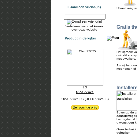
E-mail een vriend(in)
U kunt veilig 
Vertel een vriend of kennis
Gratis t
over deze website
Product in de kijker
Het spreekt vo
duidelijke afs
medewerkers.
Als wij het do
meenemen of la
Installer
Oled 77C25
Oled 77C25 LG (OLED77C25LB)
Bovenop de gr
aansluitmogel
bezorgdienst h
u wenst een ka
Onze technici 
gebruiken.