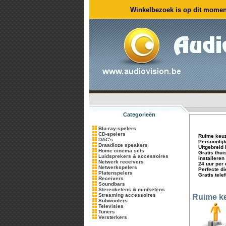
Winkelbezoek is op dit moment
Categorieën
Blu-ray-spelers
CD-spelers
Ruime keuz
DAC's
Persoonlij
Draadloze speakers
Uitgebreid
Home cinema sets
Gratis thu
Luidsprekers & accessoires
Installeren
Netwerk receivers
24 uur per
Netwerkspelers
Perfecte d
Platenspelers
Gratis tele
Receivers
Soundbars
Stereoketens & miniketens
Streaming accessoires
Ruime ke
Subwoofers
Televisies
Tuners
Versterkers