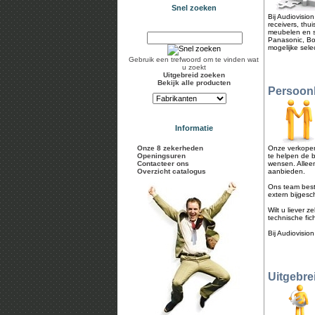
Snel zoeken
Bij Audiovisio
receivers, thu
meubelen en s
Panasonic, Bo
mogelijke sele
Gebruik een trefwoord om te vinden wat
u zoekt
Uitgebreid zoeken
Bekijk alle producten
Persoonl
Informatie
Onze 8 zekerheden
Onze verkopers
Openingsuren
te helpen de b
Contacteer ons
wensen. Allee
Overzicht catalogus
aanbieden.
Ons team besta
extern bijgesc
Wilt u liever 
technische fic
Bij Audiovisi
Uitgebre