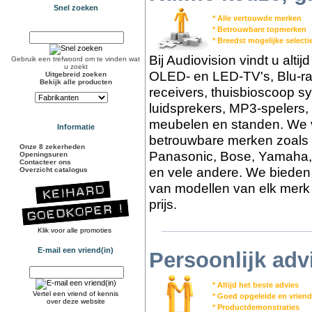
Snel zoeken
* Alle vertouwde merken
* Betrouwbare topmerken
* Breedst mogelijke select
Bij Audiovision vindt u alti
Gebruik een trefwoord om te vinden wat
u zoekt
OLED- en LED-TV's, Blu-ra
Uitgebreid zoeken
Bekijk alle producten
receivers, thuisbioscoop s
luidsprekers, MP3-spelers,
meubelen en standen. We v
Informatie
betrouwbare merken zoals 
Onze 8 zekerheden
Panasonic, Bose, Yamaha,
Openingsuren
Contacteer ons
en vele andere. We bieden 
Overzicht catalogus
van modellen van elk merk 
prijs.
Klik voor alle promoties
E-mail een vriend(in)
Persoonlijk adv
* Altijd het beste advies
Vertel een vriend of kennis
* Goed opgeleide en vriend
over deze website
* Productdemonstraties