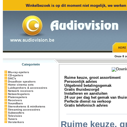
Winkelbezoek is op dit moment niet mogelijk, we werken m
Onze 8 
Categorieën
Blu-ray-spelers
CD-spelers
Ruime keuze, groot assortiment
DAC's
Persoonlijk advies
Draadloze speakers
Home cinema sets
Uitgebreid betalingsgemak
Luidsprekers & accessoires
Gratis thuisbezorgd
Netwerk receivers
Installeren en aansluiten
Netwerkspelers
Platenspelers
24 uur per dag het gemak van thui
Receivers
Perfecte dienst na verkoop
Soundbars
Gratis telefonisch advies
Stereoketens & miniketens
Streaming accessoires
Subwoofers
Televisies
Tuners
Ruime keuze, g
Versterkers