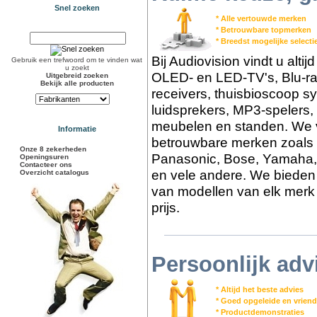
Snel zoeken
* Alle vertouwde merken
* Betrouwbare topmerken
* Breedst mogelijke select
Bij Audiovision vindt u alti
Gebruik een trefwoord om te vinden wat
u zoekt
OLED- en LED-TV's, Blu-ra
Uitgebreid zoeken
Bekijk alle producten
receivers, thuisbioscoop s
luidsprekers, MP3-spelers,
meubelen en standen. We v
Informatie
betrouwbare merken zoals 
Onze 8 zekerheden
Panasonic, Bose, Yamaha,
Openingsuren
Contacteer ons
en vele andere. We bieden 
Overzicht catalogus
van modellen van elk merk 
prijs.
Persoonlijk adv
* Altijd het beste advies
* Goed opgeleide en vriend
* Productdemonstraties