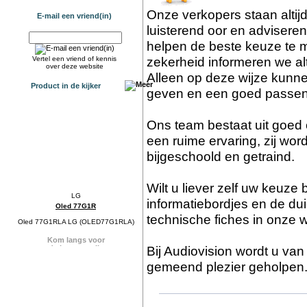
Onze verkopers staan altij
E-mail een vriend(in)
luisterend oor en advisere
helpen de beste keuze te m
zekerheid informeren we al
Vertel een vriend of kennis
over deze website
Alleen op deze wijze kunn
Product in de kijker
geven en een goed passen
Ons team bestaat uit goed
een ruime ervaring, zij wor
bijgeschoold en getraind.
Wilt u liever zelf uw keuz
informatiebordjes en de dui
Oled 77G1R
technische fiches in onze 
Oled 77G1RLA LG (OLED77G1RLA)
Bij Audiovision wordt u va
gemeend plezier geholpen