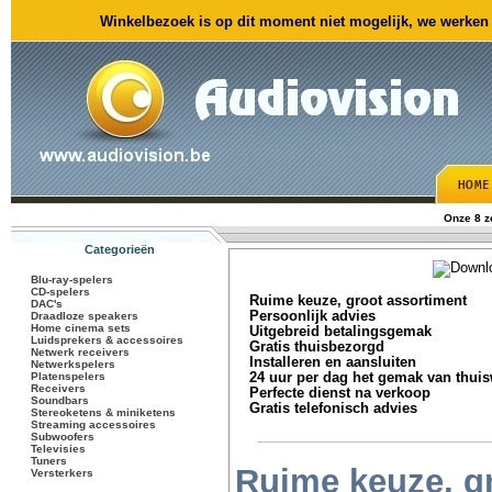
Winkelbezoek is op dit moment niet mogelijk, we werken m
Onze 8 
Categorieën
Blu-ray-spelers
CD-spelers
Ruime keuze, groot assortiment
DAC's
Persoonlijk advies
Draadloze speakers
Home cinema sets
Uitgebreid betalingsgemak
Luidsprekers & accessoires
Gratis thuisbezorgd
Netwerk receivers
Installeren en aansluiten
Netwerkspelers
Platenspelers
24 uur per dag het gemak van thui
Receivers
Perfecte dienst na verkoop
Soundbars
Gratis telefonisch advies
Stereoketens & miniketens
Streaming accessoires
Subwoofers
Televisies
Tuners
Ruime keuze, g
Versterkers