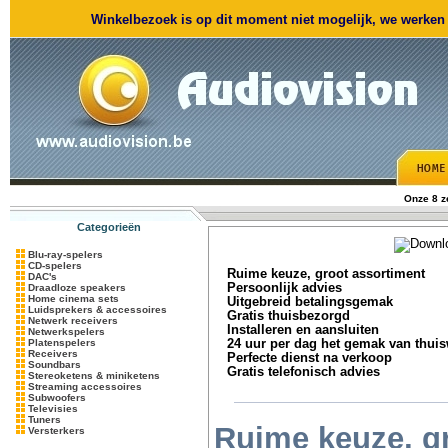
Winkelbezoek is op dit moment niet mogelijk, we werken m
Onze 8 
Categorieën
Blu-ray-spelers
CD-spelers
Ruime keuze, groot assortiment
DAC's
Persoonlijk advies
Draadloze speakers
Home cinema sets
Uitgebreid betalingsgemak
Luidsprekers & accessoires
Gratis thuisbezorgd
Netwerk receivers
Installeren en aansluiten
Netwerkspelers
Platenspelers
24 uur per dag het gemak van thui
Receivers
Perfecte dienst na verkoop
Soundbars
Gratis telefonisch advies
Stereoketens & miniketens
Streaming accessoires
Subwoofers
Televisies
Tuners
Ruime keuze, g
Versterkers