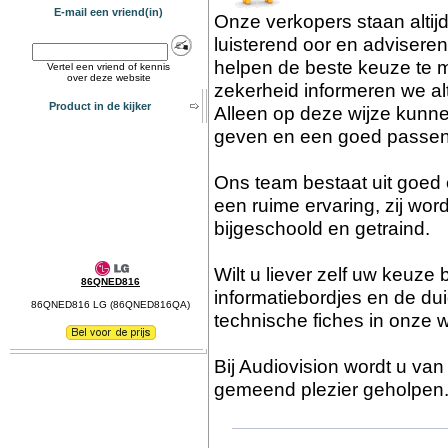
E-mail een vriend(in)
Onze verkopers staan altij
luisterend oor en advisere
helpen de beste keuze te m
Vertel een vriend of kennis
over deze website
zekerheid informeren we al
Product in de kijker
Alleen op deze wijze kunn
geven en een goed passen
Ons team bestaat uit goed
een ruime ervaring, zij wor
bijgeschoold en getraind.
Wilt u liever zelf uw keuz
86QNED816
informatiebordjes en de dui
86QNED816 LG (86QNED816QA)
technische fiches in onze 
Bij Audiovision wordt u va
gemeend plezier geholpen