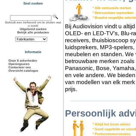
Snel zoeken
* Alle vertouwde merken
* Betrouwbare topmerken
* Breedst mogelijke select
Gebruik een trefwoord om te vinden wat
Bij Audiovision vindt u alti
u zoekt
Uitgebreid zoeken
OLED- en LED-TV's, Blu-ra
Bekijk alle producten
receivers, thuisbioscoop s
luidsprekers, MP3-spelers,
Informatie
meubelen en standen. We v
betrouwbare merken zoals 
Onze 8 zekerheden
Openingsuren
Panasonic, Bose, Yamaha,
Contacteer ons
Overzicht catalogus
en vele andere. We bieden 
van modellen van elk merk 
prijs.
Persoonlijk adv
* Altijd het beste advies
* Goed opgeleide en vriend
* Productdemonstraties