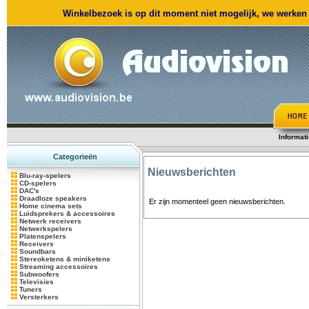
Winkelbezoek is op dit moment niet mogelijk, we werken m
Informat
Categorieën
Nieuwsberichten
Blu-ray-spelers
CD-spelers
DAC's
Draadloze speakers
Er zijn momenteel geen nieuwsberichten.
Home cinema sets
Luidsprekers & accessoires
Netwerk receivers
Netwerkspelers
Platenspelers
Receivers
Soundbars
Stereoketens & miniketens
Streaming accessoires
Subwoofers
Televisies
Tuners
Versterkers