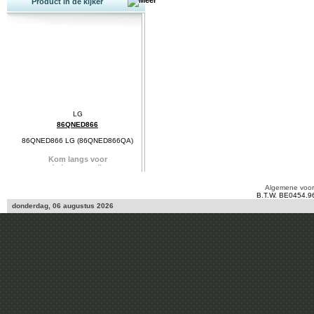
Product in de kijker
86QNED866
86QNED866 LG (86QNED866QA)
Algemene voo
B.T.W. BE0454.9
donderdag, 06 augustus 2026