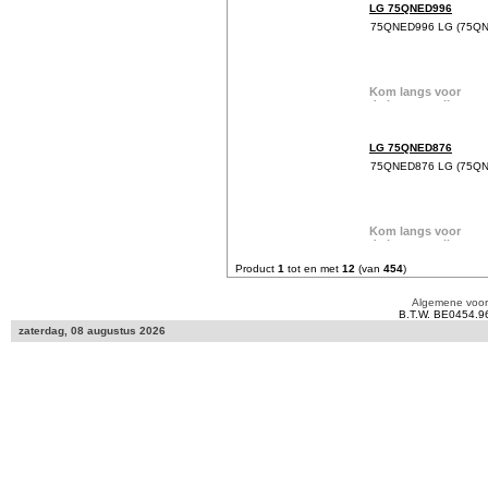
LG 75QNED996
75QNED996 LG (75Q
LG 75QNED876
75QNED876 LG (75Q
Product
1
tot en met
12
(van
454
)
Algemene voo
B.T.W. BE0454.9
zaterdag, 08 augustus 2026