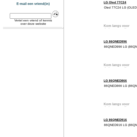
LG Oled 77C24
E-mail een vriend(in)
Oled 77C24 LG (OLE
Vertel een vriend of kennis
over deze website
LG 86QNED996
86QNED996 LG (86Q
LG 86QNED866
86QNED866 LG (86Q
LG 86QNED916
86QNED916 LG (86Q