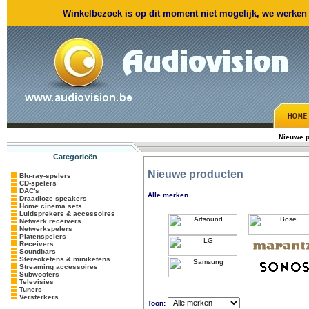
Winkelbezoek is op dit moment niet mogelijk, we werken m
Nieuwe p
Categorieën
Nieuwe producten
Blu-ray-spelers
CD-spelers
DAC's
Alle merken
Draadloze speakers
Home cinema sets
Luidsprekers & accessoires
Netwerk receivers
Netwerkspelers
Platenspelers
Receivers
Soundbars
Stereoketens & miniketens
Streaming accessoires
Subwoofers
Televisies
Tuners
Versterkers
Toon: