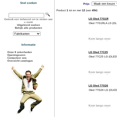
Snel zoeken
Prijs:
Product
1
tot en met
12
(van
454
)
LG Oled 77G1R
Gebruik een trefwoord om te vinden wat
u zoekt
Oled 77G1RLA LG (O
Uitgebreid zoeken
Bekijk alle producten
Informatie
Onze 8 zekerheden
LG Oled 77C25
Openingsuren
Oled 77C25 LG (OLE
Contacteer ons
Overzicht catalogus
LG Oled 77G26
Oled 77G26 LG (OLE