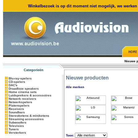
Winkelbezoek is op dit moment niet mogelijk, we werken m
Nieuwe p
Categorieën
Nieuwe producten
Blu-ray-spelers
CD-spelers
DAC's
Alle merken
Draadloze speakers
Home cinema sets
Luidsprekers & accessoires
Netwerk receivers
Netwerkspelers
Platenspelers
Receivers
Soundbars
Stereoketens & miniketens
Streaming accessoires
Subwoofers
Televisies
Tuners
Versterkers
Toon: