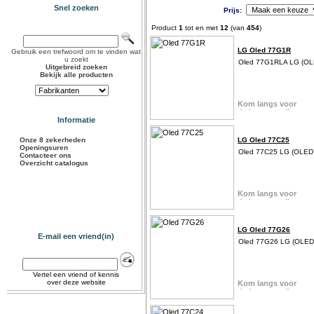
Snel zoeken
Prijs:
Product
1
tot en met
12
(van
454
)
LG Oled 77G1R
Gebruik een trefwoord om te vinden wat
u zoekt
Oled 77G1RLA LG (O
Uitgebreid zoeken
Bekijk alle producten
Informatie
Onze 8 zekerheden
LG Oled 77C25
Openingsuren
Oled 77C25 LG (OLE
Contacteer ons
Overzicht catalogus
LG Oled 77G26
E-mail een vriend(in)
Oled 77G26 LG (OLE
Vertel een vriend of kennis
over deze website