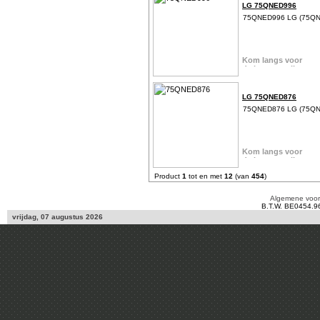
LG 75QNED996
75QNED996 LG (75Q
LG 75QNED876
75QNED876 LG (75Q
Product
1
tot en met
12
(van
454
)
Algemene voo
B.T.W. BE0454.9
vrijdag, 07 augustus 2026