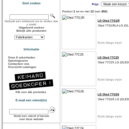
Snel zoeken
Prijs:
Product
1
tot en met
12
(van
454
)
LG Oled 77G1R
Gebruik een trefwoord om te vinden wat
u zoekt
Oled 77G1RLA LG (O
Uitgebreid zoeken
Bekijk alle producten
Informatie
Onze 8 zekerheden
LG Oled 77C25
Openingsuren
Oled 77C25 LG (OLE
Contacteer ons
Overzicht catalogus
Klik voor alle promoties
LG Oled 77G26
Oled 77G26 LG (OLE
E-mail een vriend(in)
Vertel een vriend of kennis
over deze website