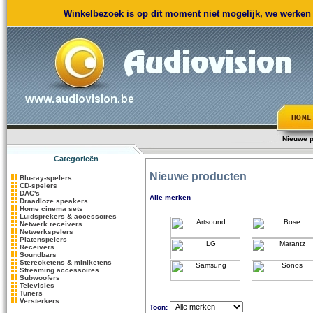
Winkelbezoek is op dit moment niet mogelijk, we werken m
Nieuwe p
Categorieën
Nieuwe producten
Blu-ray-spelers
CD-spelers
DAC's
Alle merken
Draadloze speakers
Home cinema sets
Luidsprekers & accessoires
Netwerk receivers
Netwerkspelers
Platenspelers
Receivers
Soundbars
Stereoketens & miniketens
Streaming accessoires
Subwoofers
Televisies
Tuners
Versterkers
Toon: