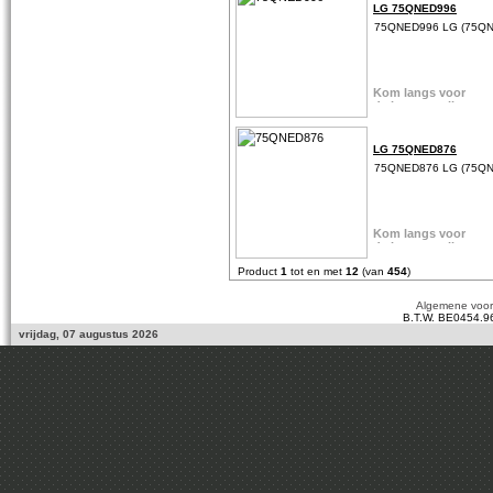
LG 75QNED996
75QNED996 LG (75Q
LG 75QNED876
75QNED876 LG (75Q
Product
1
tot en met
12
(van
454
)
Algemene voo
B.T.W. BE0454.9
vrijdag, 07 augustus 2026