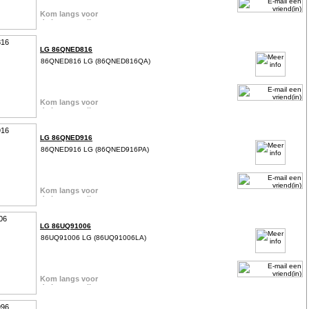
LG 86QNED816
86QNED816 LG (86QNED816QA)
LG 86QNED916
86QNED916 LG (86QNED916PA)
LG 86UQ91006
86UQ91006 LG (86UQ91006LA)