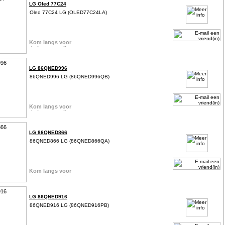
LG Oled 77C24
Oled 77C24 LG (OLED77C24LA)
LG 86QNED996
86QNED996 LG (86QNED996QB)
LG 86QNED866
86QNED866 LG (86QNED866QA)
LG 86QNED916
86QNED916 LG (86QNED916PB)