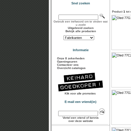
Snel zoeken
Product
1
tot
Gebruik een trefwoord om te vinden wat
u zoekt
Uitgebreid zoeken
Bekijk alle producten
Informatie
Onze 8 zekerheden
Openingsuren
Contacteer ons
Overzicht catalogus
Klik voor alle promoties
E-mail een vriend(in)
Vertel een vriend of kennis
over deze website