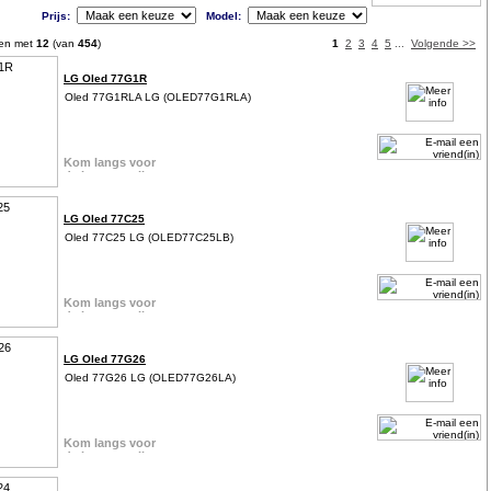
Prijs:
Model:
 en met
12
(van
454
)
1
2
3
4
5
...
Volgende >>
LG Oled 77G1R
Oled 77G1RLA LG (OLED77G1RLA)
LG Oled 77C25
Oled 77C25 LG (OLED77C25LB)
LG Oled 77G26
Oled 77G26 LG (OLED77G26LA)