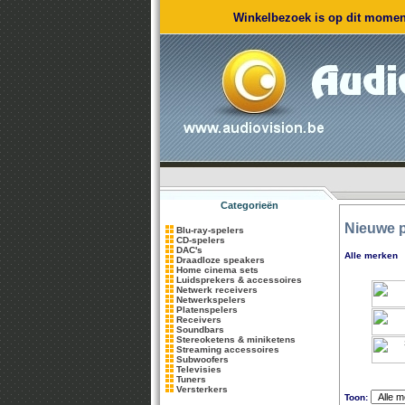
Winkelbezoek is op dit moment
Categorieën
Nieuwe 
Blu-ray-spelers
CD-spelers
DAC's
Alle merken
Draadloze speakers
Home cinema sets
Luidsprekers & accessoires
Netwerk receivers
Netwerkspelers
Platenspelers
Receivers
Soundbars
Stereoketens & miniketens
Streaming accessoires
Subwoofers
Televisies
Tuners
Versterkers
Toon: