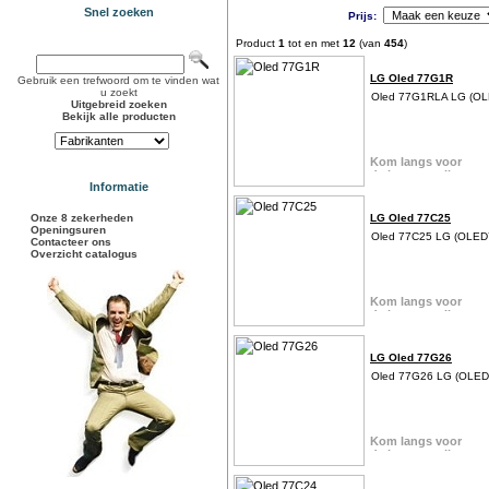
Snel zoeken
Prijs:
Product
1
tot en met
12
(van
454
)
LG Oled 77G1R
Gebruik een trefwoord om te vinden wat
u zoekt
Oled 77G1RLA LG (O
Uitgebreid zoeken
Bekijk alle producten
Informatie
Onze 8 zekerheden
LG Oled 77C25
Openingsuren
Oled 77C25 LG (OLE
Contacteer ons
Overzicht catalogus
LG Oled 77G26
Oled 77G26 LG (OLE