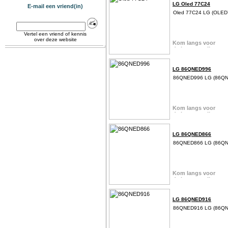
LG Oled 77C24
E-mail een vriend(in)
Oled 77C24 LG (OLE
Vertel een vriend of kennis
over deze website
LG 86QNED996
86QNED996 LG (86Q
LG 86QNED866
86QNED866 LG (86Q
LG 86QNED916
86QNED916 LG (86Q