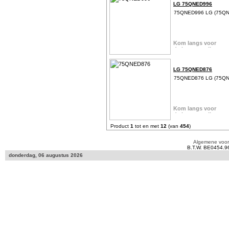
LG 75QNED996
75QNED996 LG (75Q
LG 75QNED876
75QNED876 LG (75Q
Product
1
tot en met
12
(van
454
)
Algemene voo
B.T.W. BE0454.9
donderdag, 06 augustus 2026