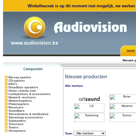
Winkelbezoek is op dit moment niet mogelijk, we werken m
Nieuwe p
Categorieën
Nieuwe producten
Blu-ray-spelers
CD-spelers
DAC's
Alle merken
Draadloze speakers
Home cinema sets
Luidsprekers & accessoires
Netwerk receivers
Netwerkspelers
Platenspelers
Receivers
Soundbars
Stereoketens & miniketens
Streaming accessoires
Subwoofers
Televisies
Tuners
Versterkers
Toon: