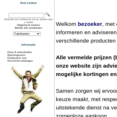
Snel zoeken
Gebruik een trefwoord om te vinden wat
u zoekt
Welkom
bezoeker
, met
Uitgebreid zoeken
Bekijk alle producten
informeren en adviseren
verschillende producte
Informatie
Onze 8 zekerheden
Openingsuren
Alle vermelde prijzen (
Contacteer ons
Overzicht catalogus
onze website zijn advie
mogelijke kortingen en
Samen zorgen wij ervoor
keuze maakt, met respec
uitstekende dienst na v
zorgenloze aankoop.