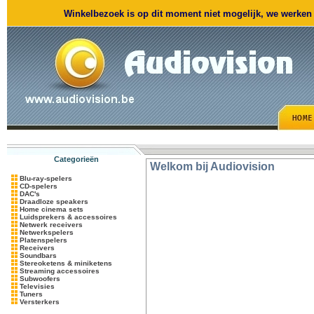
Winkelbezoek is op dit moment niet mogelijk, we werken m
Categorieën
Welkom bij Audiovision
Blu-ray-spelers
CD-spelers
DAC's
Draadloze speakers
Home cinema sets
Luidsprekers & accessoires
Netwerk receivers
Netwerkspelers
Platenspelers
Receivers
Soundbars
Stereoketens & miniketens
Streaming accessoires
Subwoofers
Televisies
Tuners
Versterkers