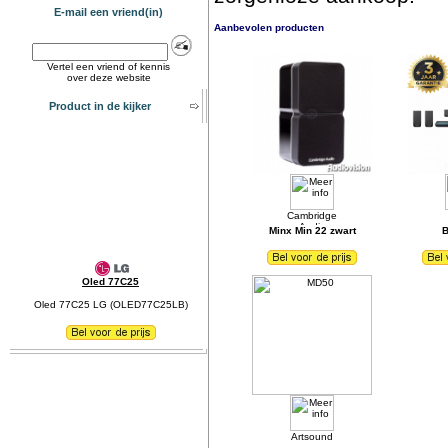
E-mail een vriend(in)
Aanbevolen producten
Vertel een vriend of kennis
over deze website
Product in de kijker
Minx Min 22 zwart
B
Oled 77C25
Oled 77C25 LG (OLED77C25LB)