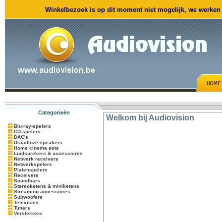
Winkelbezoek is op dit moment niet mogelijk, we werken m
Categorieën
Welkom bij Audiovision
Blu-ray-spelers
CD-spelers
DAC's
Draadloze speakers
Home cinema sets
Luidsprekers & accessoires
Netwerk receivers
Netwerkspelers
Platenspelers
Receivers
Soundbars
Stereoketens & miniketens
Streaming accessoires
Subwoofers
Televisies
Tuners
Versterkers