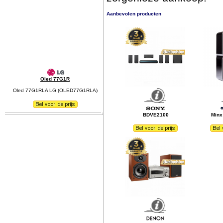
Aanbevolen producten
Oled 77G1R
Oled 77G1RLA LG (OLED77G1RLA)
BDVE2100
Minx