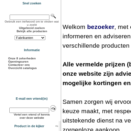
Snel zoeken
Gebruik een trefwoord om te vinden wat
u zoekt
Welkom
bezoeker
, met
Uitgebreid zoeken
Bekijk alle producten
informeren en adviseren
verschillende producte
Informatie
Onze 8 zekerheden
Openingsuren
Alle vermelde prijzen (
Contacteer ons
Overzicht catalogus
onze website zijn advie
mogelijke kortingen en
E-mail een vriend(in)
Samen zorgen wij ervoor
keuze maakt, met respec
Vertel een vriend of kennis
over deze website
uitstekende dienst na v
Product in de kijker
zorgenloze aankoop.