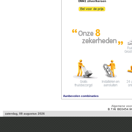
DM41 zilver/kersen
Aanbevolen combinaties
Algemene voo
B.T.W. BE0454.9
zaterdag, 08 augustus 2026