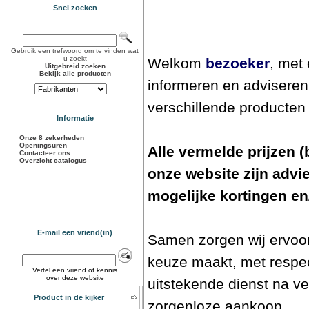
Snel zoeken
Gebruik een trefwoord om te vinden wat
u zoekt
Welkom
bezoeker
, met
Uitgebreid zoeken
Bekijk alle producten
informeren en adviseren
verschillende producte
Informatie
Onze 8 zekerheden
Openingsuren
Alle vermelde prijzen (
Contacteer ons
Overzicht catalogus
onze website zijn advie
mogelijke kortingen en
E-mail een vriend(in)
Samen zorgen wij ervoor
keuze maakt, met respec
Vertel een vriend of kennis
over deze website
uitstekende dienst na v
Product in de kijker
zorgenloze aankoop.