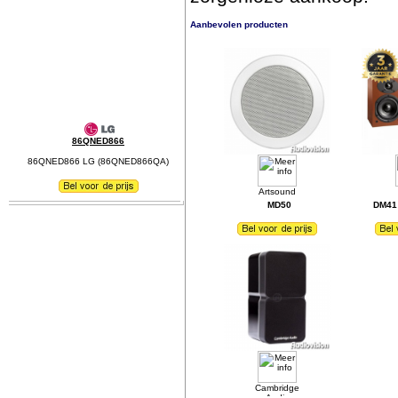
Aanbevolen producten
86QNED866
86QNED866 LG (86QNED866QA)
MD50
DM41 