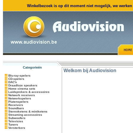
Winkelbezoek is op dit moment niet mogelijk, we werken m
Categorieën
Welkom bij Audiovision
Blu-ray-spelers
CD-spelers
DAC's
Draadloze speakers
Home cinema sets
Luidsprekers & accessoires
Netwerk receivers
Netwerkspelers
Platenspelers
Receivers
Soundbars
Stereoketens & miniketens
Streaming accessoires
Subwoofers
Televisies
Tuners
Versterkers