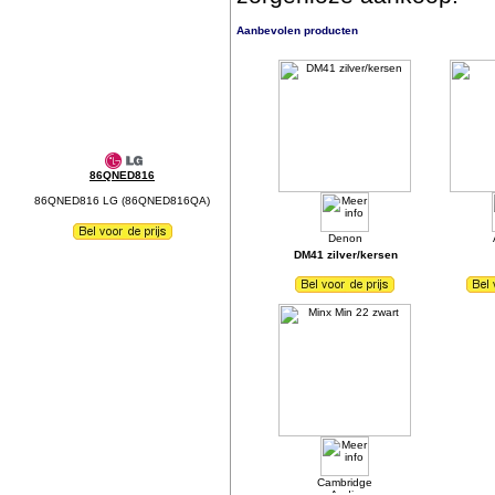
Aanbevolen producten
86QNED816
86QNED816 LG (86QNED816QA)
DM41 zilver/kersen