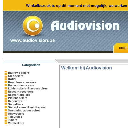
Winkelbezoek is op dit moment niet mogelijk, we werken m
Categorieën
Welkom bij Audiovision
Blu-ray-spelers
CD-spelers
DAC's
Draadloze speakers
Home cinema sets
Luidsprekers & accessoires
Netwerk receivers
Netwerkspelers
Platenspelers
Receivers
Soundbars
Stereoketens & miniketens
Streaming accessoires
Subwoofers
Televisies
Tuners
Versterkers