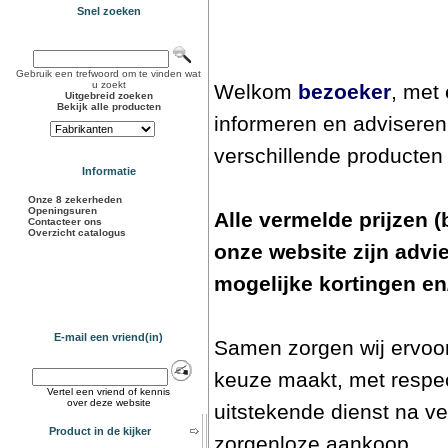
Snel zoeken
Gebruik een trefwoord om te vinden wat
u zoekt
Welkom
bezoeker
, met
Uitgebreid zoeken
Bekijk alle producten
informeren en adviseren
verschillende producte
Informatie
Onze 8 zekerheden
Openingsuren
Alle vermelde prijzen (
Contacteer ons
Overzicht catalogus
onze website zijn advie
mogelijke kortingen en
E-mail een vriend(in)
Samen zorgen wij ervoor
keuze maakt, met respec
Vertel een vriend of kennis
over deze website
uitstekende dienst na v
Product in de kijker
zorgenloze aankoop.