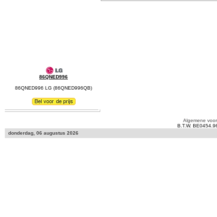
86QNED996
86QNED996 LG (86QNED996QB)
Algemene voo
B.T.W. BE0454.9
donderdag, 06 augustus 2026