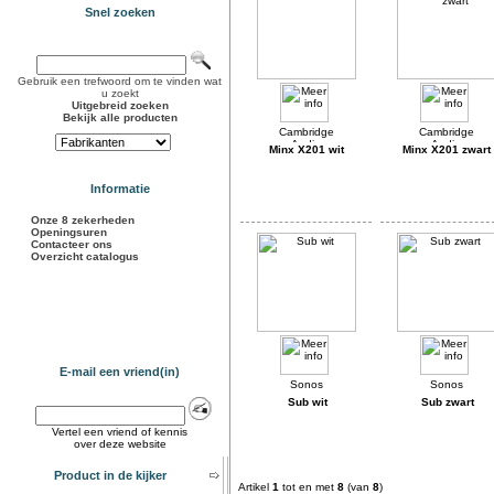
Snel zoeken
Gebruik een trefwoord om te vinden wat
u zoekt
Uitgebreid zoeken
Bekijk alle producten
Minx X201 wit
Minx X201 zwart
Informatie
Onze 8 zekerheden
Openingsuren
Contacteer ons
Overzicht catalogus
E-mail een vriend(in)
Sub wit
Sub zwart
Vertel een vriend of kennis
over deze website
Product in de kijker
Artikel
1
tot en met
8
(van
8
)