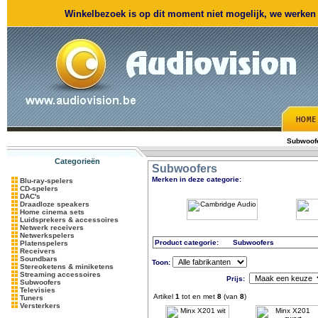
Winkelbezoek is op dit moment niet mogelijk, we werken m
Subwoof
Categorieën
Subwoofers
Merken in deze categorie:
Blu-ray-spelers
CD-spelers
DAC's
Draadloze speakers
Home cinema sets
Luidsprekers & accessoires
Netwerk receivers
Netwerkspelers
Product categorie:
Subwoofers
Platenspelers
Receivers
Soundbars
Toon:
Stereoketens & miniketens
Streaming accessoires
Prijs:
Subwoofers
Televisies
Artikel
1
tot en met
8
(van
8
)
Tuners
Versterkers