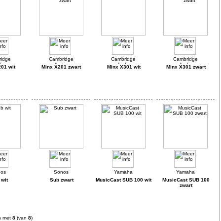
01 wit
Minx X201 zwart
Minx X301 wit
Minx X301 zwart
 wit
Sub zwart
MusicCast SUB 100 wit
MusicCast SUB 100
zwart
n met
8
(van
8
)