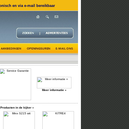
nisch en via e-mail bereikbaar
Meer informatie »
Producten in de kijker »