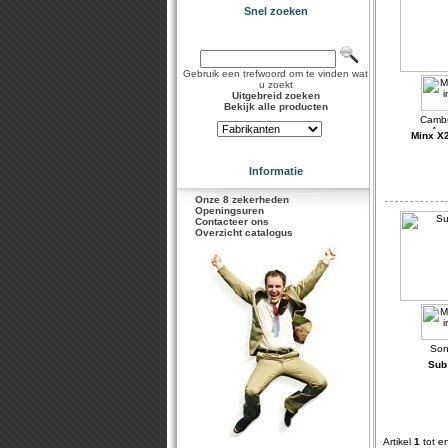
Snel zoeken
Gebruik een trefwoord om te vinden wat
u zoekt
Uitgebreid zoeken
Bekijk alle producten
Minx X2
Informatie
Onze 8 zekerheden
Openingsuren
Contacteer ons
Overzicht catalogus
Sub
Artikel
1
tot e