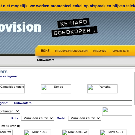
 niet mogelijk, we werken momenteel enkel op afspraak en blijven telefo
Subwoofers
ers
e categorie:
gorie:
Subwoofers
Prijs:
Model:
n met
8
(van
8
)