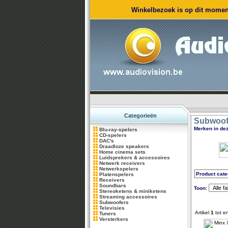
Winkelbezoek is op dit moment
Categorieën
Subwoof
Merken in dez
Blu-ray-spelers
CD-spelers
DAC's
Draadloze speakers
Home cinema sets
Luidsprekers & accessoires
Netwerk receivers
Netwerkspelers
Product cate
Platenspelers
Receivers
Soundbars
Toon:
Stereoketens & miniketens
Streaming accessoires
Subwoofers
Televisies
Artikel
1
tot e
Tuners
Versterkers