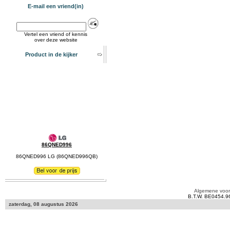
E-mail een vriend(in)
Vertel een vriend of kennis
over deze website
Product in de kijker
86QNED996
86QNED996 LG (86QNED996QB)
Algemene voo
B.T.W. BE0454.9
zaterdag, 08 augustus 2026