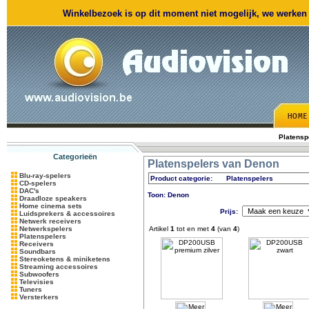
Winkelbezoek is op dit moment niet mogelijk, we werken m
Platensp
Categorieën
Platenspelers van Denon
Blu-ray-spelers
Product categorie:
Platenspelers
CD-spelers
DAC's
Toon: Denon
Draadloze speakers
Home cinema sets
Prijs:
Luidsprekers & accessoires
Netwerk receivers
Netwerkspelers
Artikel
1
tot en met
4
(van
4
)
Platenspelers
Receivers
Soundbars
Stereoketens & miniketens
Streaming accessoires
Subwoofers
Televisies
Tuners
Versterkers