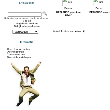
Snel zoeken
DP200USB premium
DP200USB zwart
zilver
Gebruik een trefwoord om te vinden wat
u zoekt
Uitgebreid zoeken
Bekijk alle producten
Artikel
1
tot en met
4
(van
4
)
Informatie
Onze 8 zekerheden
Openingsuren
Contacteer ons
Overzicht catalogus