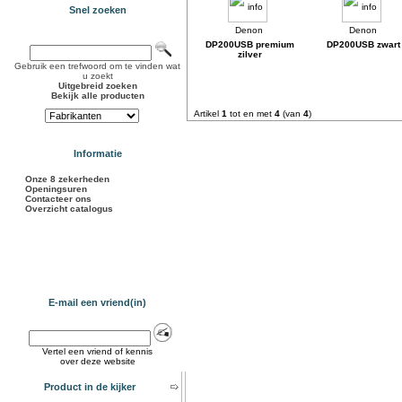
Snel zoeken
DP200USB premium
DP200USB zwart
zilver
Gebruik een trefwoord om te vinden wat
u zoekt
Uitgebreid zoeken
Bekijk alle producten
Artikel
1
tot en met
4
(van
4
)
Informatie
Onze 8 zekerheden
Openingsuren
Contacteer ons
Overzicht catalogus
E-mail een vriend(in)
Vertel een vriend of kennis
over deze website
Product in de kijker