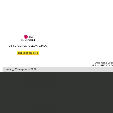
Oled 77C24
Oled 77C24 LG (OLED77C24LA)
Algemene voo
B.T.W. BE0454.9
zondag, 09 augustus 2026