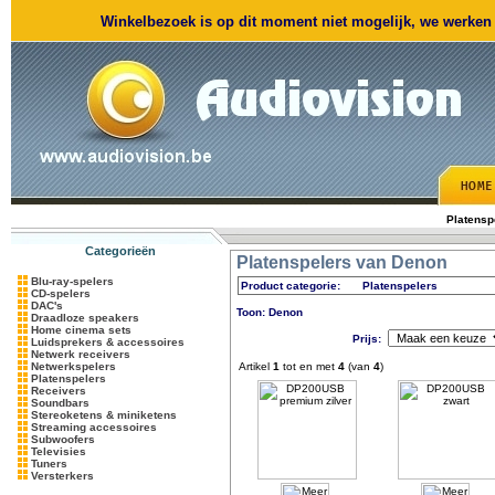
Winkelbezoek is op dit moment niet mogelijk, we werken m
Platensp
Categorieën
Platenspelers van Denon
Blu-ray-spelers
Product categorie:
Platenspelers
CD-spelers
DAC's
Toon: Denon
Draadloze speakers
Home cinema sets
Prijs:
Luidsprekers & accessoires
Netwerk receivers
Netwerkspelers
Artikel
1
tot en met
4
(van
4
)
Platenspelers
Receivers
Soundbars
Stereoketens & miniketens
Streaming accessoires
Subwoofers
Televisies
Tuners
Versterkers