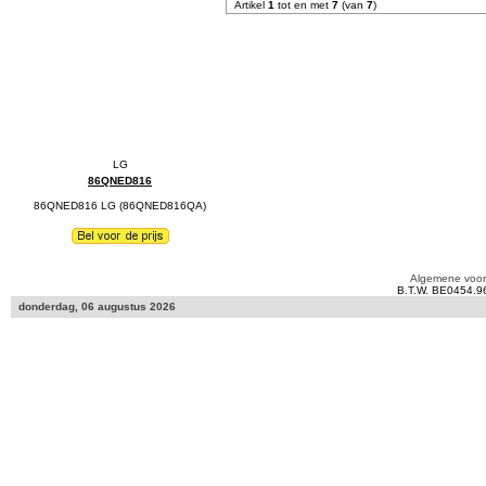
Artikel
1
tot en met
7
(van
7
)
86QNED816
86QNED816 LG (86QNED816QA)
Algemene voo
B.T.W. BE0454.9
donderdag, 06 augustus 2026