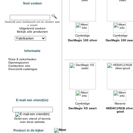
Snel zoeken
Gebruik een trefwoord om te vinden wat
u zoekt
Uitgebreid zoeken
Bekijk alle producten
DacMagic 100 zilver
DacMagic 100 zwa
Informatie
Onze 8 zekerheden
Openingsuren
Contacteer ons
Overzicht catalogus
E-mail een vriend(in)
DacMagic XS zwart
HDDAC1/N1B zilve
goud
Vertel een vriend of kennis
over deze website
Product in de kijker