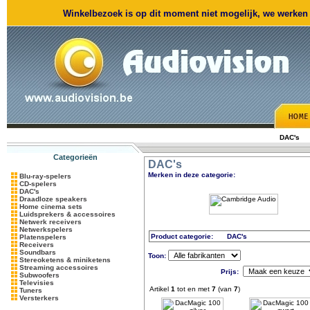
Winkelbezoek is op dit moment niet mogelijk, we werken m
DAC's
Categorieën
DAC's
Merken in deze categorie:
Blu-ray-spelers
CD-spelers
DAC's
Draadloze speakers
Home cinema sets
Luidsprekers & accessoires
Netwerk receivers
Netwerkspelers
Product categorie:
DAC's
Platenspelers
Receivers
Soundbars
Toon:
Stereoketens & miniketens
Streaming accessoires
Prijs:
Subwoofers
Televisies
Artikel
1
tot en met
7
(van
7
)
Tuners
Versterkers