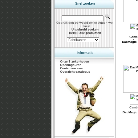
Snel zoeken
Gebruik een trefwoord om te vinden wat
u zoekt
Uitgebreid zoeken
Bekijk alle producten
DacMagic 1
Informatie
Onze 8 zekerheden
Openingsuren
Contacteer ons
Overzicht catalogus
DacMagic 