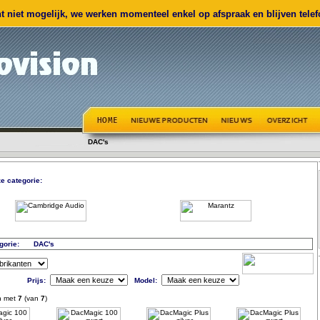
 niet mogelijk, we werken momenteel enkel op afspraak en blijven telefo
DAC's
e categorie:
gorie:
DAC's
Prijs:
Model:
n met
7
(van
7
)