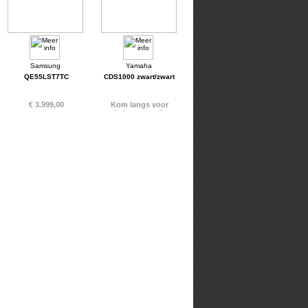
QE55LST7TC
CDS1000 zwart/zwart
€ 3.999,00