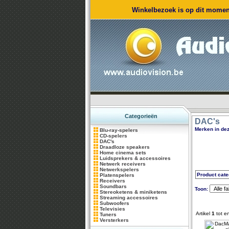
Winkelbezoek is op dit moment
Categorieën
DAC's
Merken in dez
Blu-ray-spelers
CD-spelers
DAC's
Draadloze speakers
Home cinema sets
Luidsprekers & accessoires
Netwerk receivers
Netwerkspelers
Product cate
Platenspelers
Receivers
Soundbars
Toon:
Stereoketens & miniketens
Streaming accessoires
Subwoofers
Televisies
Artikel
1
tot e
Tuners
Versterkers