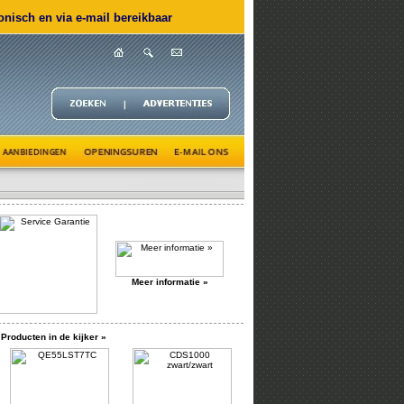
nisch en via e-mail bereikbaar
Meer informatie »
Producten in de kijker »