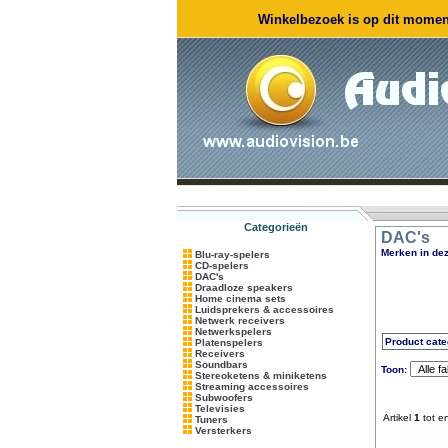
Winkelbezoek is op dit moment
Categorieën
DAC's
Merken in dez
Blu-ray-spelers
CD-spelers
DAC's
Draadloze speakers
Home cinema sets
Luidsprekers & accessoires
Netwerk receivers
Netwerkspelers
Product cate
Platenspelers
Receivers
Soundbars
Toon:
Stereoketens & miniketens
Streaming accessoires
Subwoofers
Televisies
Artikel
1
tot e
Tuners
Versterkers