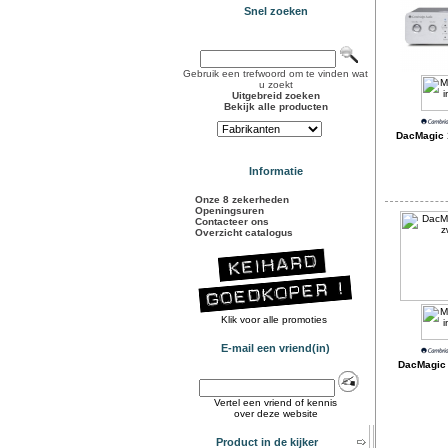
Snel zoeken
Gebruik een trefwoord om te vinden wat
u zoekt
Uitgebreid zoeken
Bekijk alle producten
DacMagic 1
Informatie
Onze 8 zekerheden
Openingsuren
Contacteer ons
Overzicht catalogus
Klik voor alle promoties
E-mail een vriend(in)
DacMagic 
Vertel een vriend of kennis
over deze website
Product in de kijker