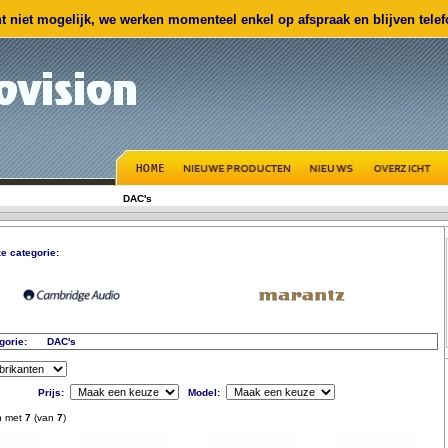
 niet mogelijk, we werken momenteel enkel op afspraak en blijven telefo
DAC's
e categorie:
gorie:
DAC's
Prijs:
Model:
n met
7
(van
7
)