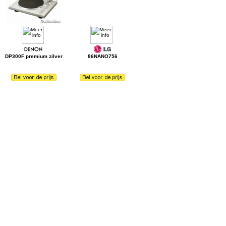
DP300F premium zilver
86NANO756