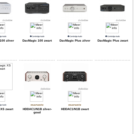
00 zilver
DacMagic 100 zwart
DacMagic Plus zilver
DacMagic Plus zwart
XS zwart
HDDAC1/N1B zilver-
HDDAC1/N1B zwart
goud