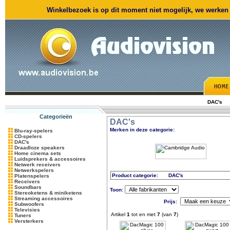
Winkelbezoek is op dit moment niet mogelijk, we werken m
DAC's
Categorieën
DAC's
Merken in deze categorie:
Blu-ray-spelers
CD-spelers
DAC's
Draadloze speakers
Home cinema sets
Luidsprekers & accessoires
Netwerk receivers
Netwerkspelers
Product categorie:
DAC's
Platenspelers
Receivers
Soundbars
Toon:
Stereoketens & miniketens
Streaming accessoires
Prijs:
Subwoofers
Televisies
Artikel
1
tot en met
7
(van
7
)
Tuners
Versterkers