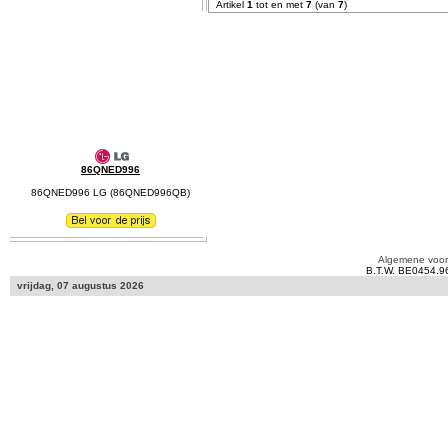
Artikel
1
tot en met
7
(van
7
)
86QNED996
86QNED996 LG (86QNED996QB)
Algemene voo
B.T.W. BE0454.9
vrijdag, 07 augustus 2026