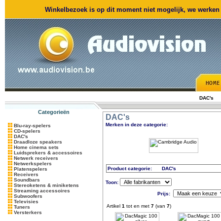
Winkelbezoek is op dit moment niet mogelijk, we werken m
DAC's
Categorieën
DAC's
Merken in deze categorie:
Blu-ray-spelers
CD-spelers
DAC's
Draadloze speakers
Home cinema sets
Luidsprekers & accessoires
Netwerk receivers
Netwerkspelers
Product categorie:
DAC's
Platenspelers
Receivers
Soundbars
Toon:
Stereoketens & miniketens
Streaming accessoires
Prijs:
Subwoofers
Televisies
Artikel
1
tot en met
7
(van
7
)
Tuners
Versterkers