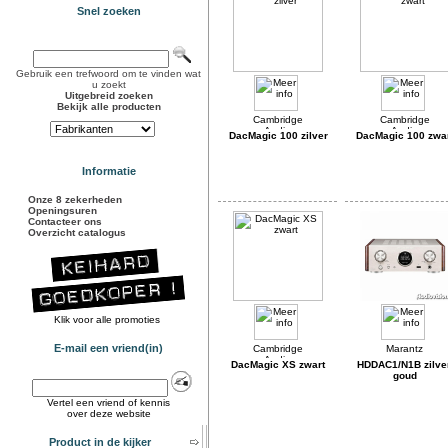
Snel zoeken
Gebruik een trefwoord om te vinden wat
u zoekt
Uitgebreid zoeken
Bekijk alle producten
DacMagic 100 zilver
DacMagic 100 zwa
Informatie
Onze 8 zekerheden
Openingsuren
Contacteer ons
Overzicht catalogus
Klik voor alle promoties
E-mail een vriend(in)
DacMagic XS zwart
HDDAC1/N1B zilve
goud
Vertel een vriend of kennis
over deze website
Product in de kijker