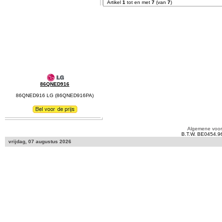
Artikel
1
tot en met
7
(van
7
)
86QNED916
86QNED916 LG (86QNED916PA)
Algemene voo
B.T.W. BE0454.9
vrijdag, 07 augustus 2026