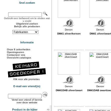
Snel zoeken
Gebruik een trefwoord om te vinden wat
u zoekt
Uitgebreid zoeken
Bekijk alle producten
DM41 zilver/kersen
DM41 zilver/zwart
Informatie
Onze 8 zekerheden
Openingsuren
Contacteer ons
Overzicht catalogus
Klik voor alle promoties
E-mail een vriend(in)
DM41DAB zilver/zwart
DM41DAB zwart/zwa
Vertel een vriend of kennis
over deze website
Product in de kijker