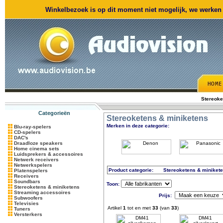
Winkelbezoek is op dit moment niet mogelijk, we werken m
Stereoke
Categorieën
Stereoketens & miniketens
Merken in deze categorie:
Blu-ray-spelers
CD-spelers
DAC's
Draadloze speakers
Home cinema sets
Luidsprekers & accessoires
Netwerk receivers
Netwerkspelers
Product categorie:
Stereoketens & miniket
Platenspelers
Receivers
Soundbars
Toon:
Stereoketens & miniketens
Streaming accessoires
Prijs:
Subwoofers
Televisies
Artikel
1
tot en met
33
(van
33
)
Tuners
Versterkers