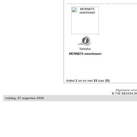
MCRN870 zwart/zwart
Artikel
1
tot en met
33
(van
33
)
Algemene voo
B.T.W. BE0454.9
vrijdag, 07 augustus 2026