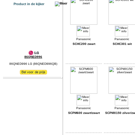
Product in de kijker
SCHC200 zwart
SCHC301 wit
86QNED996
86QNED996 LG (86QNED996QB)
SCPM600 zwart/zwart
SCPMX150 zilver/zw