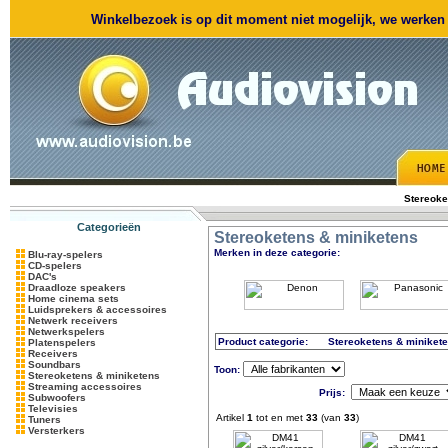
Winkelbezoek is op dit moment niet mogelijk, we werken m
Stereoke
Categorieën
Stereoketens & miniketens
Merken in deze categorie:
Blu-ray-spelers
CD-spelers
DAC's
Draadloze speakers
Home cinema sets
Luidsprekers & accessoires
Netwerk receivers
Netwerkspelers
Product categorie:
Stereoketens & miniket
Platenspelers
Receivers
Soundbars
Toon:
Stereoketens & miniketens
Streaming accessoires
Prijs:
Subwoofers
Televisies
Artikel
1
tot en met
33
(van
33
)
Tuners
Versterkers