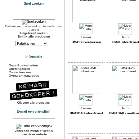
Snel zoeken
Gebruik een trefwoord om te vinden wat
u zoekt
Uitgebreid zoeken
Bekijk alle producten
DM41 zilver/kersen
DM41 zilver/zwart
Informatie
Onze 8 zekerheden
Openingsuren
Contacteer ons
Overzicht catalogus
Klik voor alle promoties
E-mail een vriend(in)
DM41DAB zilver/zwart
DM41DAB zwart/zwa
Vertel een vriend of kennis
over deze website