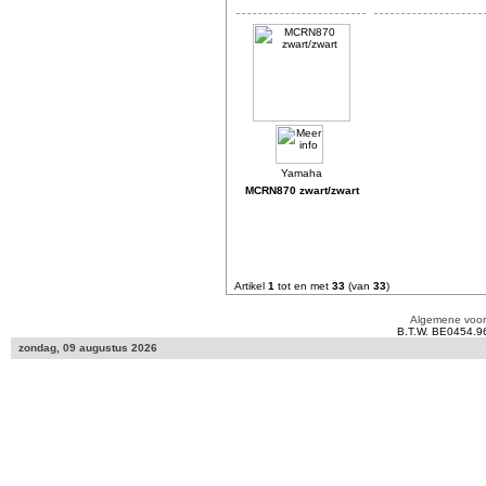
MCRN870 zwart/zwart
Artikel
1
tot en met
33
(van
33
)
Algemene voo
B.T.W. BE0454.9
zondag, 09 augustus 2026