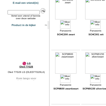
E-mail een vriend(in)
Vertel een vriend of kennis
over deze website
Product in de kijker
SCHC200 zwart
SCHC301 wit
Oled 77G26
Oled 77G26 LG (OLED77G26LA)
SCPM600 zwart/zwart
SCPMX150 zilver/zw