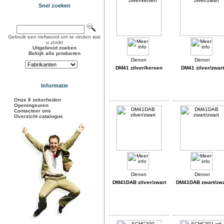
Snel zoeken
Gebruik een trefwoord om te vinden wat
u zoekt
Uitgebreid zoeken
Bekijk alle producten
DM41 zilver/kersen
DM41 zilver/zwart
Informatie
Onze 8 zekerheden
Openingsuren
Contacteer ons
Overzicht catalogus
DM41DAB zilver/zwart
DM41DAB zwart/zwa