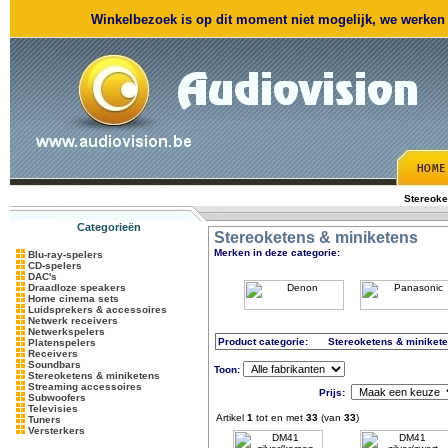
Winkelbezoek is op dit moment niet mogelijk, we werken m
Stereoke
Categorieën
Stereoketens & miniketens
Merken in deze categorie:
Blu-ray-spelers
CD-spelers
DAC's
Draadloze speakers
Home cinema sets
Luidsprekers & accessoires
Netwerk receivers
Netwerkspelers
Product categorie:
Stereoketens & miniket
Platenspelers
Receivers
Soundbars
Toon:
Stereoketens & miniketens
Streaming accessoires
Prijs:
Subwoofers
Televisies
Artikel
1
tot en met
33
(van
33
)
Tuners
Versterkers