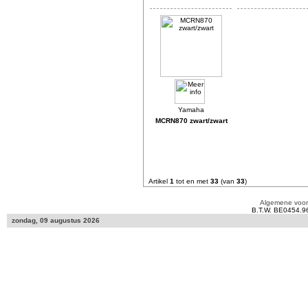
MCRN870 zwart/zwart
Artikel
1
tot en met
33
(van
33
)
Algemene voo
B.T.W. BE0454.9
zondag, 09 augustus 2026