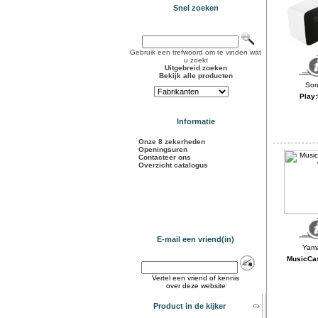
Snel zoeken
Gebruik een trefwoord om te vinden wat
u zoekt
Uitgebreid zoeken
Bekijk alle producten
Play:
Informatie
Onze 8 zekerheden
Openingsuren
Contacteer ons
Overzicht catalogus
E-mail een vriend(in)
MusicCas
Vertel een vriend of kennis
over deze website
Product in de kijker