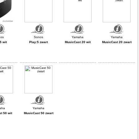
5 wit
Play:5 zwart
MusicCast 20 wit
MusicCast 20 zwart
t 50 wit
MusicCast 50 zwart