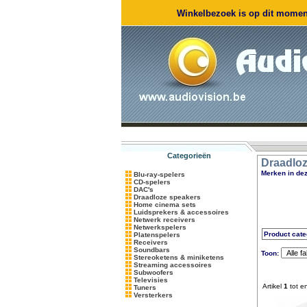
Winkelbezoek is op dit moment
Categorieën
Draadlo
Merken in dez
Blu-ray-spelers
CD-spelers
DAC's
Draadloze speakers
Home cinema sets
Luidsprekers & accessoires
Netwerk receivers
Netwerkspelers
Product cate
Platenspelers
Receivers
Soundbars
Toon:
Stereoketens & miniketens
Streaming accessoires
Subwoofers
Televisies
Artikel
1
tot e
Tuners
Versterkers