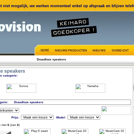
 niet mogelijk, we werken momenteel enkel op afspraak en blijven telefo
Draadloze speakers
ze speakers
e categorie:
gorie:
Draadloze speakers
Prijs:
Model:
n met
6
(van
6
)